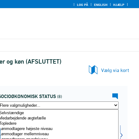
LOG PÅ
ENGLISH
HJÆLP
der og køn (AFSLUTTET)
Vælg via kort
SOCIOØKONOMISK STATUS
(8)