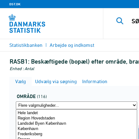
DST.DK
Statistikbanken
Arbejde og indkomst
RASB1:
Beskæftigede (bopæl) efter område, bra
Enhed : Antal
Vælg
Udvælg via søgning
Information
OMRÅDE
(116)