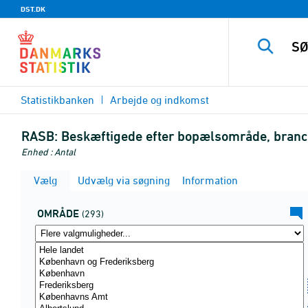
DST.DK
Statistikbanken
Arbejde og indkomst
RASB:
Beskæftigede efter bopælsområde, branch
Enhed : Antal
Vælg
Udvælg via søgning
Information
OMRÅDE
(293)