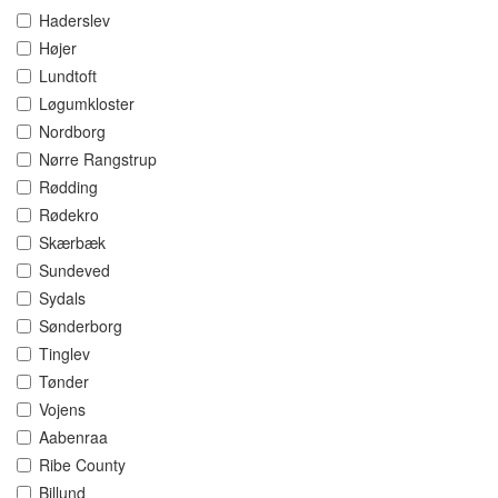
Haderslev
Højer
Lundtoft
Løgumkloster
Nordborg
Nørre Rangstrup
Rødding
Rødekro
Skærbæk
Sundeved
Sydals
Sønderborg
Tinglev
Tønder
Vojens
Aabenraa
Ribe County
Billund