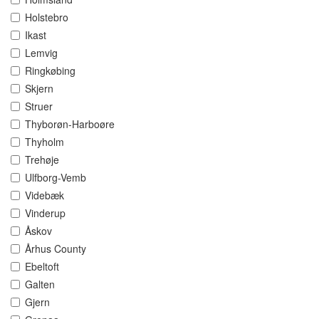
Holstebro
Ikast
Lemvig
Ringkøbing
Skjern
Struer
Thyborøn-Harboøre
Thyholm
Trehøje
Ulfborg-Vemb
Videbæk
Vinderup
Åskov
Århus County
Ebeltoft
Galten
Gjern