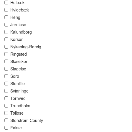
Holbæk
Hvidebæk
Høng
Jernløse
Kalundborg
Korsør
Nykøbing-Rørvig
Ringsted
Skælskør
Slagelse
Sorø
Stenlille
Svinninge
Tornved
Trundholm
Tølløse
Storstrøm County
Fakse