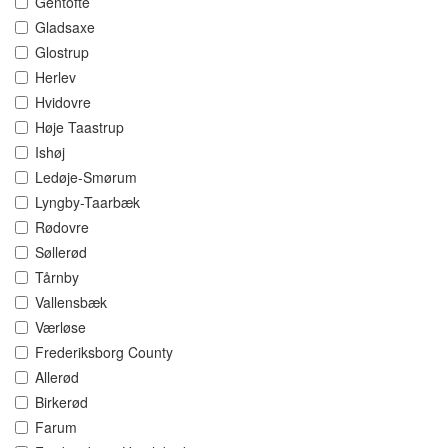
Gentofte
Gladsaxe
Glostrup
Herlev
Hvidovre
Høje Taastrup
Ishøj
Ledøje-Smørum
Lyngby-Taarbæk
Rødovre
Søllerød
Tårnby
Vallensbæk
Værløse
Frederiksborg County
Allerød
Birkerød
Farum