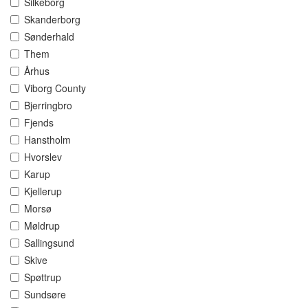
Silkeborg
Skanderborg
Sønderhald
Them
Århus
Viborg County
Bjerringbro
Fjends
Hanstholm
Hvorslev
Karup
Kjellerup
Morsø
Møldrup
Sallingsund
Skive
Spøttrup
Sundsøre