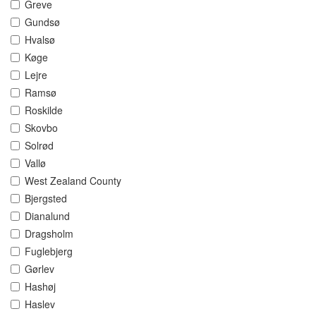
Greve
Gundsø
Hvalsø
Køge
Lejre
Ramsø
Roskilde
Skovbo
Solrød
Vallø
West Zealand County
Bjergsted
Dianalund
Dragsholm
Fuglebjerg
Gørlev
Hashøj
Haslev