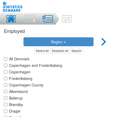
Employed
Region
Select all
Deselect all
Search
All Denmark
Copenhagen and Frederiksberg
Copenhagen
Frederiksberg
Copenhagen County
Albertslund
Ballerup
Brøndby
Dragør