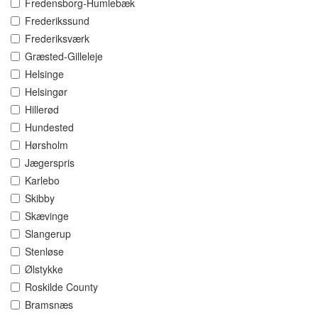
Fredensborg-Humlebæk
Frederikssund
Frederiksværk
Græsted-Gilleleje
Helsinge
Helsingør
Hillerød
Hundested
Hørsholm
Jægerspris
Karlebo
Skibby
Skævinge
Slangerup
Stenløse
Ølstykke
Roskilde County
Bramsnæs