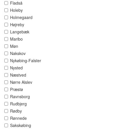
Fladså
Holeby
Holmegaard
Højreby
Langebæk
Maribo
Møn
Nakskov
Nykøbing-Falster
Nysted
Næstved
Nørre Alslev
Præstø
Ravnsborg
Rudbjerg
Rødby
Rønnede
Sakskøbing