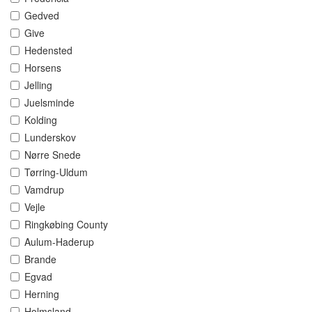
Gedved
Give
Hedensted
Horsens
Jelling
Juelsminde
Kolding
Lunderskov
Nørre Snede
Tørring-Uldum
Vamdrup
Vejle
Ringkøbing County
Aulum-Haderup
Brande
Egvad
Herning
Holmsland