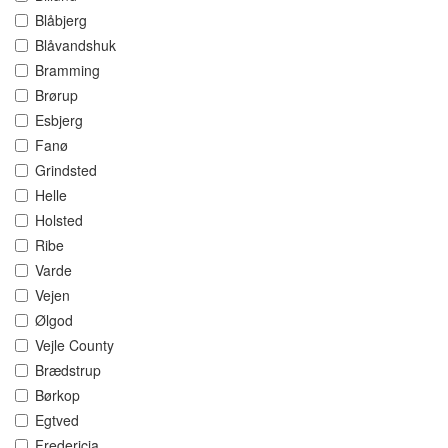
Blåbjerg
Blåvandshuk
Bramming
Brørup
Esbjerg
Fanø
Grindsted
Helle
Holsted
Ribe
Varde
Vejen
Ølgod
Vejle County
Brædstrup
Børkop
Egtved
Fredericia