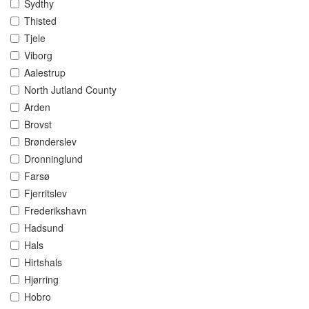
Sydthy
Thisted
Tjele
Viborg
Aalestrup
North Jutland County
Arden
Brovst
Brønderslev
Dronninglund
Farsø
Fjerritslev
Frederikshavn
Hadsund
Hals
Hirtshals
Hjørring
Hobro