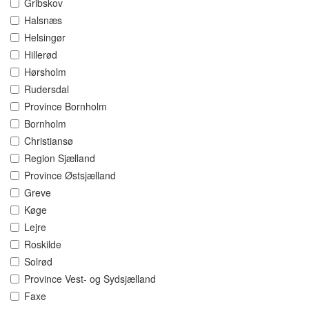
Gribskov
Halsnæs
Helsingør
Hillerød
Hørsholm
Rudersdal
Province Bornholm
Bornholm
Christiansø
Region Sjælland
Province Østsjælland
Greve
Køge
Lejre
Roskilde
Solrød
Province Vest- og Sydsjælland
Faxe