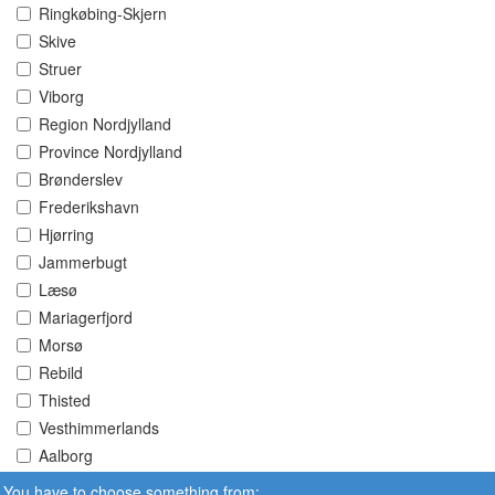
Ringkøbing-Skjern
Skive
Struer
Viborg
Region Nordjylland
Province Nordjylland
Brønderslev
Frederikshavn
Hjørring
Jammerbugt
Læsø
Mariagerfjord
Morsø
Rebild
Thisted
Vesthimmerlands
Aalborg
You have to choose something from: