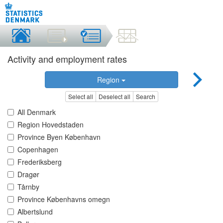
Activity and employment rates
Region
Select all
Deselect all
Search
All Denmark
Region Hovedstaden
Province Byen København
Copenhagen
Frederiksberg
Dragør
Tårnby
Province Københavns omegn
Albertslund