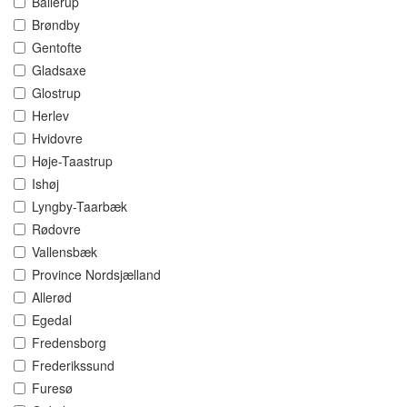
Ballerup
Brøndby
Gentofte
Gladsaxe
Glostrup
Herlev
Hvidovre
Høje-Taastrup
Ishøj
Lyngby-Taarbæk
Rødovre
Vallensbæk
Province Nordsjælland
Allerød
Egedal
Fredensborg
Frederikssund
Furesø