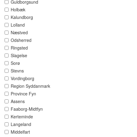
Guldborgsund
Holbæk
Kalundborg
Lolland
Næstved
Odsherred
Ringsted
Slagelse
Sorø
Stevns
Vordingborg
Region Syddanmark
Province Fyn
Assens
Faaborg-Midtfyn
Kerteminde
Langeland
Middelfart