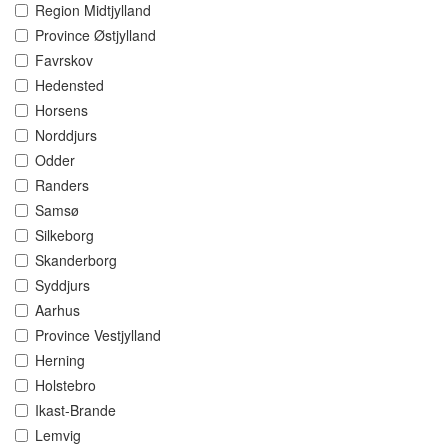
Region Midtjylland
Province Østjylland
Favrskov
Hedensted
Horsens
Norddjurs
Odder
Randers
Samsø
Silkeborg
Skanderborg
Syddjurs
Aarhus
Province Vestjylland
Herning
Holstebro
Ikast-Brande
Lemvig