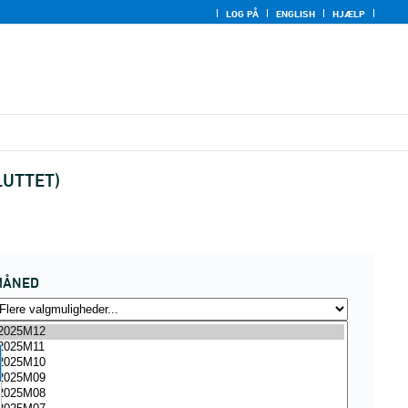
LOG PÅ
ENGLISH
HJÆLP
SLUTTET)
MÅNED