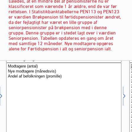
således, at en mindre del af pensionisterne nu er
klassificeret som værende 1 år ældre, end de var før
rettelsen. I Statistikbanktabellerne PEN113 og PEN123
er værdien Brøkpension til førtidspensionister ændret,
da der fejlagtigt har været en lille gruppe af
seniorpensionister på brøkpension med i denne
gruppe. Denne gruppe er i stedet lagt over i værdien
Seniorpension. Tabellen opdateres en gang om året
med samtlige 12 måneder. Nye modtagere opgøres
alene for Førtidspension i alt og seniorpension ialt.
MODTAGERE
(3)