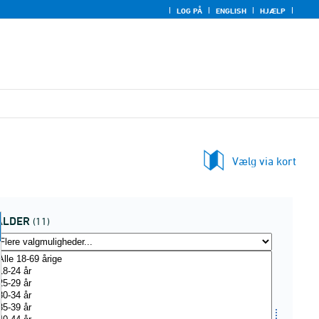
LOG PÅ
ENGLISH
HJÆLP
Vælg via kort
ALDER
(11)