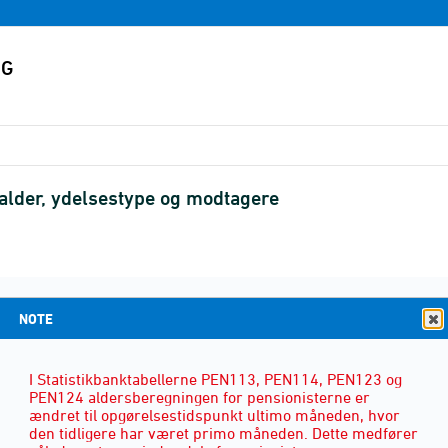
 alder, ydelsestype og modtagere
KØN
(3)
NOTE
I Statistikbanktabellerne PEN113, PEN114, PEN123 og
PEN124 aldersberegningen for pensionisterne er
ændret til opgørelsestidspunkt ultimo måneden, hvor
den tidligere har været primo måneden. Dette medfører