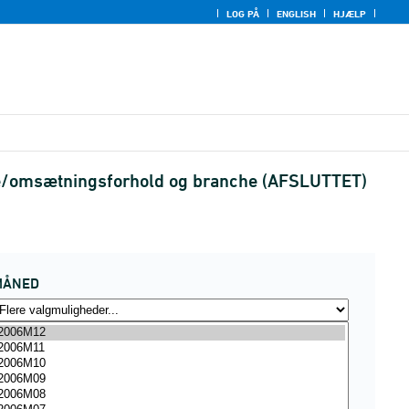
LOG PÅ
ENGLISH
HJÆLP
dre/omsætningsforhold og branche (AFSLUTTET)
MÅNED