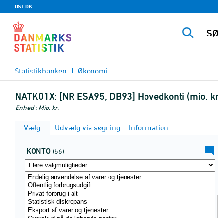
DST.DK
Statistikbanken
Økonomi
NATK01X:
[NR ESA95, DB93] Hovedkonti (mio. kr
Enhed : Mio. kr.
Vælg
Udvælg via søgning
Information
KONTO
(56)