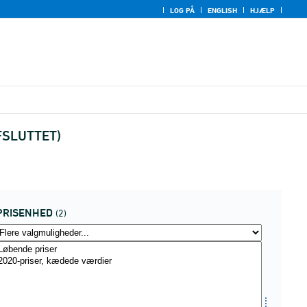
LOG PÅ
ENGLISH
HJÆLP
AFSLUTTET)
PRISENHED
(2)