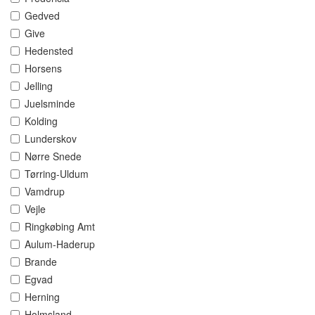
Gedved
Give
Hedensted
Horsens
Jelling
Juelsminde
Kolding
Lunderskov
Nørre Snede
Tørring-Uldum
Vamdrup
Vejle
Ringkøbing Amt
Aulum-Haderup
Brande
Egvad
Herning
Holmsland