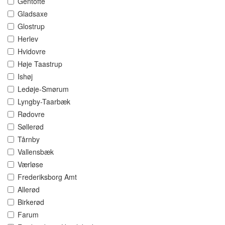
Gentofte
Gladsaxe
Glostrup
Herlev
Hvidovre
Høje Taastrup
Ishøj
Ledøje-Smørum
Lyngby-Taarbæk
Rødovre
Søllerød
Tårnby
Vallensbæk
Værløse
Frederiksborg Amt
Allerød
Birkerød
Farum