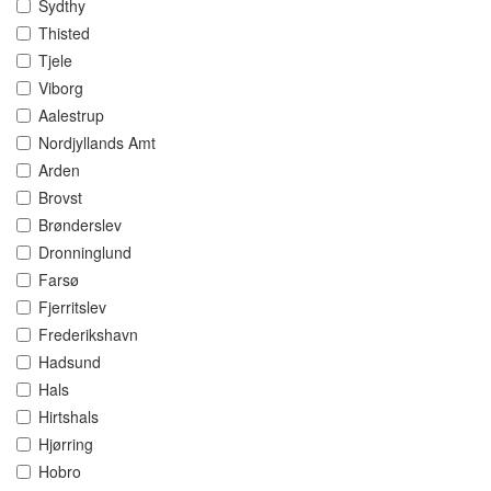
Sydthy
Thisted
Tjele
Viborg
Aalestrup
Nordjyllands Amt
Arden
Brovst
Brønderslev
Dronninglund
Farsø
Fjerritslev
Frederikshavn
Hadsund
Hals
Hirtshals
Hjørring
Hobro