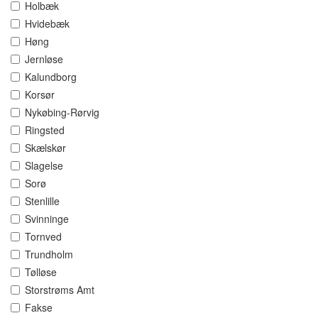
Holbæk
Hvidebæk
Høng
Jernløse
Kalundborg
Korsør
Nykøbing-Rørvig
Ringsted
Skælskør
Slagelse
Sorø
Stenlille
Svinninge
Tornved
Trundholm
Tølløse
Storstrøms Amt
Fakse