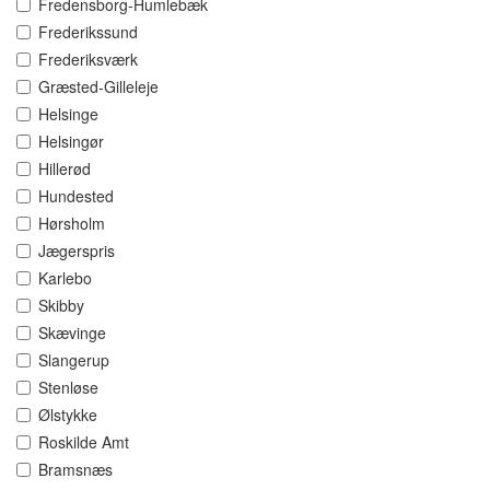
Fredensborg-Humlebæk
Frederikssund
Frederiksværk
Græsted-Gilleleje
Helsinge
Helsingør
Hillerød
Hundested
Hørsholm
Jægerspris
Karlebo
Skibby
Skævinge
Slangerup
Stenløse
Ølstykke
Roskilde Amt
Bramsnæs