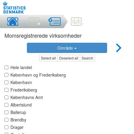
Momsregistrerede virksomheder
Område
Select all
Deselect all
Search
Hele landet
København og Frederiksberg
København
Frederiksberg
Københavns Amt
Albertslund
Ballerup
Brøndby
Dragør