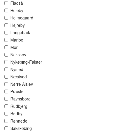
Fladså
Holeby
Holmegaard
Højreby
Langebæk
Maribo
Møn
Nakskov
Nykøbing-Falster
Nysted
Næstved
Nørre Alslev
Præstø
Ravnsborg
Rudbjerg
Rødby
Rønnede
Sakskøbing