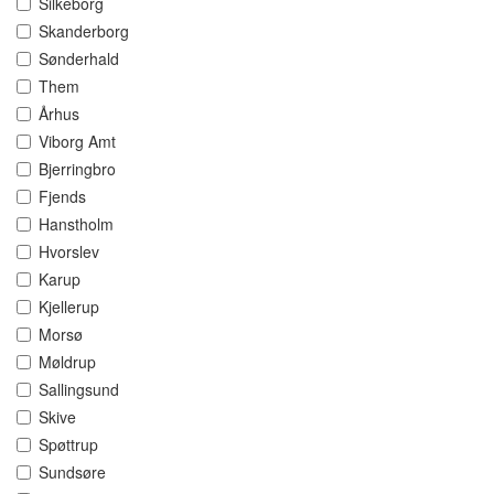
Silkeborg
Skanderborg
Sønderhald
Them
Århus
Viborg Amt
Bjerringbro
Fjends
Hanstholm
Hvorslev
Karup
Kjellerup
Morsø
Møldrup
Sallingsund
Skive
Spøttrup
Sundsøre