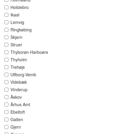
Holstebro
Ikast
Lemvig
Ringkøbing
Skjern
Struer
Thyborøn-Harboøre
Thyholm
Trehøje
Ulfborg-Vemb
Videbæk
Vinderup
Åskov
Århus Amt
Ebeltoft
Galten
Gjern