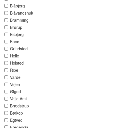
Blåbjerg
Blåvandshuk
Bramming
Brørup
Esbjerg
Fanø
Grindsted
Helle
Holsted
Ribe
Varde
Vejen
Ølgod
Vejle Amt
Brædstrup
Børkop
Egtved
Fredericia