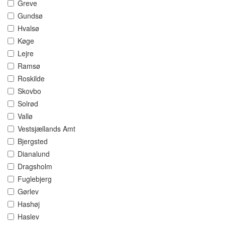
Greve
Gundsø
Hvalsø
Køge
Lejre
Ramsø
Roskilde
Skovbo
Solrød
Vallø
Vestsjællands Amt
Bjergsted
Dianalund
Dragsholm
Fuglebjerg
Gørlev
Hashøj
Haslev