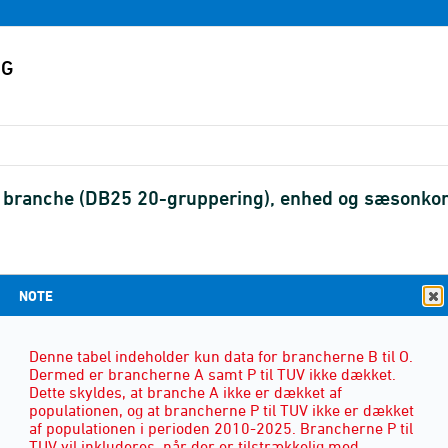
er branche (DB25 20-gruppering), enhed og sæsonkor
NOTE
ENHED
(2)
Denne tabel indeholder kun data for brancherne B til O.
Dermed er brancherne A samt P til TUV ikke dækket.
Dette skyldes, at branche A ikke er dækket af
populationen, og at brancherne P til TUV ikke er dækket
af populationen i perioden 2010-2025. Brancherne P til
TUV vil inkluderes, når der er tilstrækkelig med