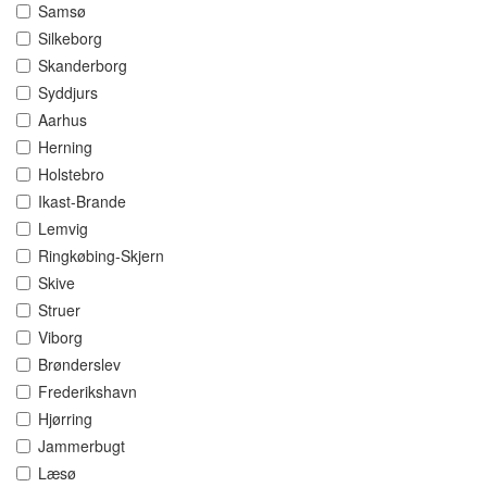
Samsø
Silkeborg
Skanderborg
Syddjurs
Aarhus
Herning
Holstebro
Ikast-Brande
Lemvig
Ringkøbing-Skjern
Skive
Struer
Viborg
Brønderslev
Frederikshavn
Hjørring
Jammerbugt
Læsø