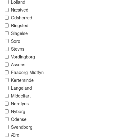
Lolland
Næstved
Odsherred
Ringsted
Slagelse
Sorø
Stevns
Vordingborg
Assens
Faaborg-Midtfyn
Kerteminde
Langeland
Middelfart
Nordfyns
Nyborg
Odense
Svendborg
Ærø