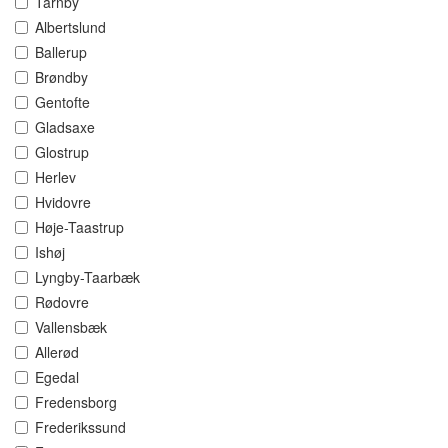
Tårnby
Albertslund
Ballerup
Brøndby
Gentofte
Gladsaxe
Glostrup
Herlev
Hvidovre
Høje-Taastrup
Ishøj
Lyngby-Taarbæk
Rødovre
Vallensbæk
Allerød
Egedal
Fredensborg
Frederikssund