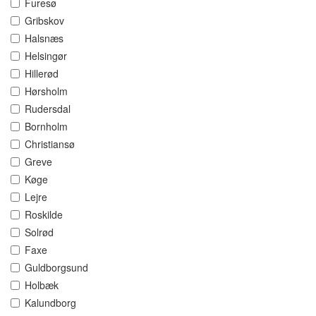
Furesø
Gribskov
Halsnæs
Helsingør
Hillerød
Hørsholm
Rudersdal
Bornholm
Christiansø
Greve
Køge
Lejre
Roskilde
Solrød
Faxe
Guldborgsund
Holbæk
Kalundborg