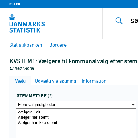
DST.DK
Statistikbanken
Borgere
KVSTEM1:
Vælgere til kommunalvalg efter ste
Enhed : Antal
Vælg
Udvælg via søgning
Information
STEMMETYPE
(3)