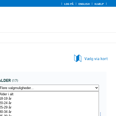
LOG PÅ
ENGLISH
HJÆLP
Vælg via kort
ALDER
(17)