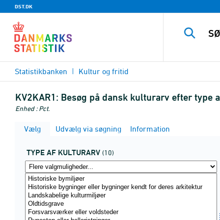
DST.DK
Statistikbanken
Kultur og fritid
KV2KAR1:
Besøg på dansk kulturarv efter type af
Enhed : Pct.
Vælg
Udvælg via søgning
Information
TYPE AF KULTURARV
(10)