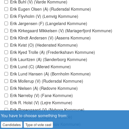
Erik Buhl (V) (Varde Kommune)
Erik Eugen Olsen (A) (Rudersdal Kommune)
Erik Flyvholm (V) (Lemvig Kommune)
Erik Jørgensen (F) (Langeland Kommune)
Erik Kirkegaard Mikkelsen (V) (Mariagerfjord Kommune)
Erik Klindt Andersen (V) (Assens Kommune)
Erik Kvist (O) (Hedensted Kommune)
Erik Kyed Trolle (A) (Frederikshavn Kommune)
Erik Lauritzen (A) (Sønderborg Kommune)
Erik Lund (C) (Allerød Kommune)
Erik Lund Hansen (A) (Bornholm Kommune)
Erik Mollerup (V) (Rudersdal Kommune)
Erik Nielsen (A) (Rødovre Kommune)
Erik Nørreby (V) (Fanø Kommune)
Erik R. Holst (V) (Lejre Kommune)
Erik Rosengaard (V) (Nyborg Kommune)
You have to choose something from:
Erik Swiatek (A) (Køge Kommune)
Erik Særkjær (A) (Favrskov Kommune)
Candidates
Type of vote cast