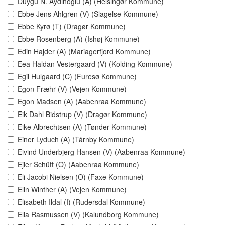
Duygu N. Aydinoglu (A) (Helsingør Kommune)
Ebbe Jens Ahlgren (V) (Slagelse Kommune)
Ebbe Kyrø (T) (Dragør Kommune)
Ebbe Rosenberg (A) (Ishøj Kommune)
Edin Hajder (A) (Mariagerfjord Kommune)
Eea Haldan Vestergaard (V) (Kolding Kommune)
Egil Hulgaard (C) (Furesø Kommune)
Egon Fræhr (V) (Vejen Kommune)
Egon Madsen (A) (Aabenraa Kommune)
Eik Dahl Bidstrup (V) (Dragør Kommune)
Eike Albrechtsen (A) (Tønder Kommune)
Einer Lyduch (A) (Tårnby Kommune)
Eivind Underbjerg Hansen (V) (Aabenraa Kommune)
Ejler Schütt (O) (Aabenraa Kommune)
Eli Jacobi Nielsen (O) (Faxe Kommune)
Elin Winther (A) (Vejen Kommune)
Elisabeth Ildal (I) (Rudersdal Kommune)
Ella Rasmussen (V) (Kalundborg Kommune)