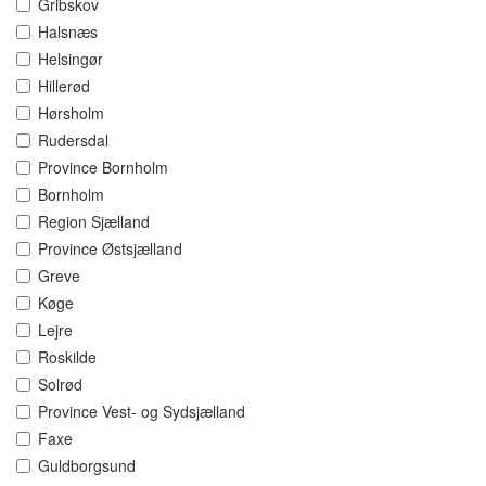
Gribskov
Halsnæs
Helsingør
Hillerød
Hørsholm
Rudersdal
Province Bornholm
Bornholm
Region Sjælland
Province Østsjælland
Greve
Køge
Lejre
Roskilde
Solrød
Province Vest- og Sydsjælland
Faxe
Guldborgsund