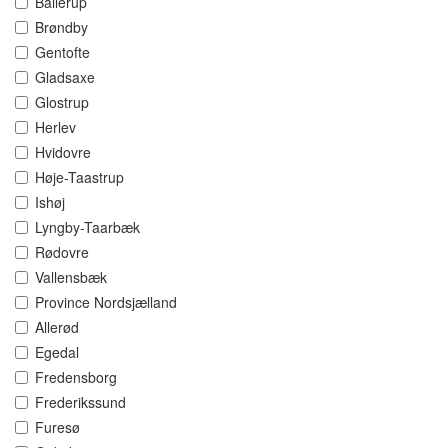
Ballerup
Brøndby
Gentofte
Gladsaxe
Glostrup
Herlev
Hvidovre
Høje-Taastrup
Ishøj
Lyngby-Taarbæk
Rødovre
Vallensbæk
Province Nordsjælland
Allerød
Egedal
Fredensborg
Frederikssund
Furesø