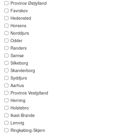
Province Østjylland
Favrskov
Hedensted
Horsens
Norddjurs
Odder
Randers
Samsø
Silkeborg
Skanderborg
Syddjurs
Aarhus
Province Vestjylland
Herning
Holstebro
Ikast-Brande
Lemvig
Ringkøbing-Skjern