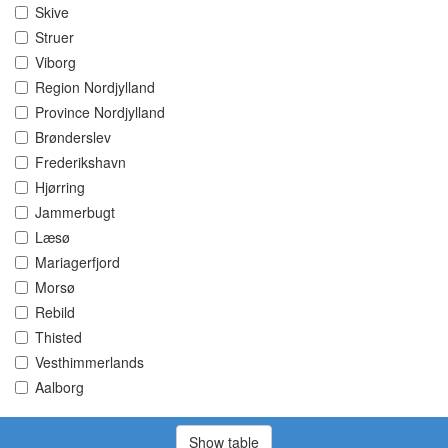
Skive
Struer
Viborg
Region Nordjylland
Province Nordjylland
Brønderslev
Frederikshavn
Hjørring
Jammerbugt
Læsø
Mariagerfjord
Morsø
Rebild
Thisted
Vesthimmerlands
Aalborg
Show table