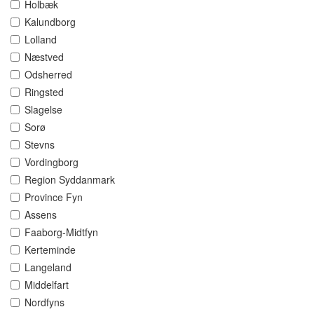
Holbæk
Kalundborg
Lolland
Næstved
Odsherred
Ringsted
Slagelse
Sorø
Stevns
Vordingborg
Region Syddanmark
Province Fyn
Assens
Faaborg-Midtfyn
Kerteminde
Langeland
Middelfart
Nordfyns