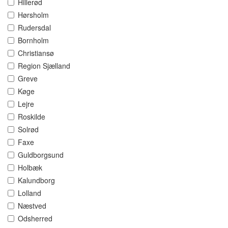
Hillerød
Hørsholm
Rudersdal
Bornholm
Christiansø
Region Sjælland
Greve
Køge
Lejre
Roskilde
Solrød
Faxe
Guldborgsund
Holbæk
Kalundborg
Lolland
Næstved
Odsherred