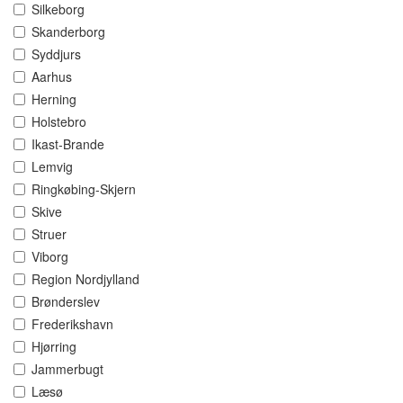
Silkeborg
Skanderborg
Syddjurs
Aarhus
Herning
Holstebro
Ikast-Brande
Lemvig
Ringkøbing-Skjern
Skive
Struer
Viborg
Region Nordjylland
Brønderslev
Frederikshavn
Hjørring
Jammerbugt
Læsø