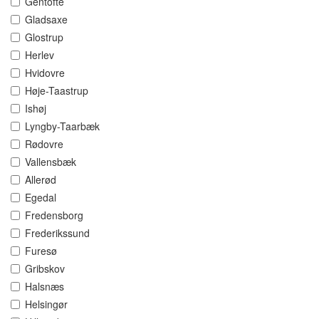
Gentofte
Gladsaxe
Glostrup
Herlev
Hvidovre
Høje-Taastrup
Ishøj
Lyngby-Taarbæk
Rødovre
Vallensbæk
Allerød
Egedal
Fredensborg
Frederikssund
Furesø
Gribskov
Halsnæs
Helsingør