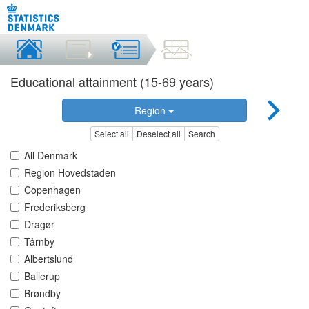
Educational attainment (15-69 years)
Region
Select all
Deselect all
Search
All Denmark
Region Hovedstaden
Copenhagen
Frederiksberg
Dragør
Tårnby
Albertslund
Ballerup
Brøndby