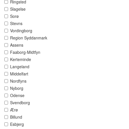
Ringsted
Slagelse
Sorø
Stevns
Vordingborg
Region Syddanmark
Assens
Faaborg-Midtfyn
Kerteminde
Langeland
Middelfart
Nordfyns
Nyborg
Odense
Svendborg
Ærø
Billund
Esbjerg