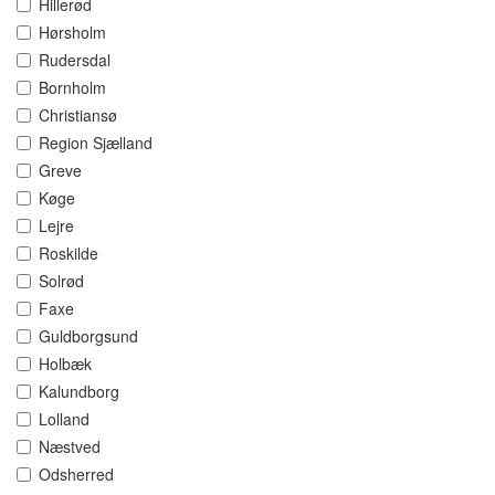
Hillerød
Hørsholm
Rudersdal
Bornholm
Christiansø
Region Sjælland
Greve
Køge
Lejre
Roskilde
Solrød
Faxe
Guldborgsund
Holbæk
Kalundborg
Lolland
Næstved
Odsherred