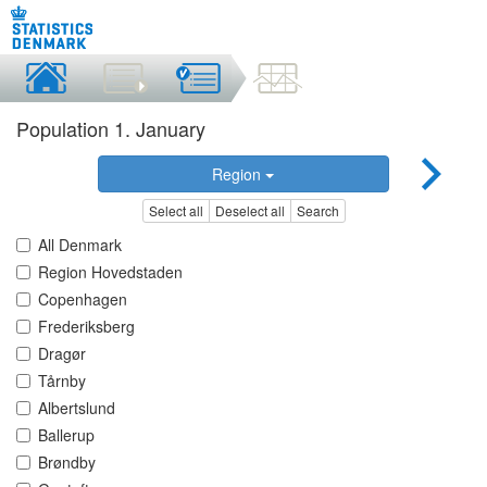
Population 1. January
Region
Select all
Deselect all
Search
All Denmark
Region Hovedstaden
Copenhagen
Frederiksberg
Dragør
Tårnby
Albertslund
Ballerup
Brøndby