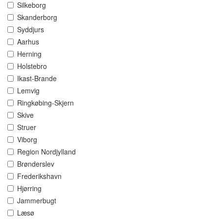
Silkeborg
Skanderborg
Syddjurs
Aarhus
Herning
Holstebro
Ikast-Brande
Lemvig
Ringkøbing-Skjern
Skive
Struer
Viborg
Region Nordjylland
Brønderslev
Frederikshavn
Hjørring
Jammerbugt
Læsø