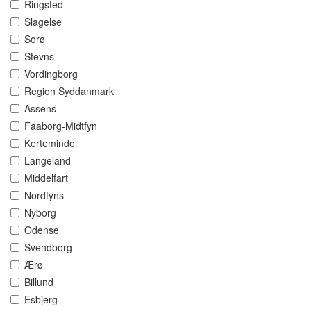
Ringsted
Slagelse
Sorø
Stevns
Vordingborg
Region Syddanmark
Assens
Faaborg-Midtfyn
Kerteminde
Langeland
Middelfart
Nordfyns
Nyborg
Odense
Svendborg
Ærø
Billund
Esbjerg