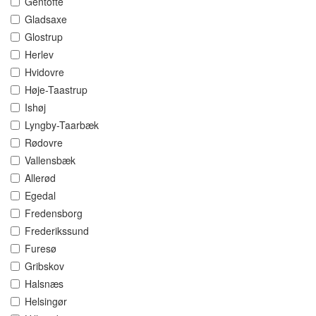
Gentofte
Gladsaxe
Glostrup
Herlev
Hvidovre
Høje-Taastrup
Ishøj
Lyngby-Taarbæk
Rødovre
Vallensbæk
Allerød
Egedal
Fredensborg
Frederikssund
Furesø
Gribskov
Halsnæs
Helsingør