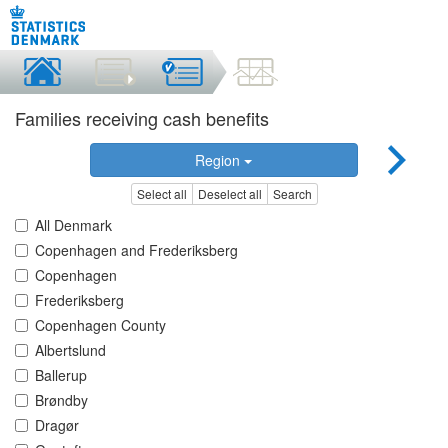
Families receiving cash benefits
Region
Select all
Deselect all
Search
All Denmark
Copenhagen and Frederiksberg
Copenhagen
Frederiksberg
Copenhagen County
Albertslund
Ballerup
Brøndby
Dragør