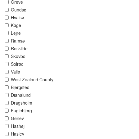
Greve
Gundsø
Hvalsø
Køge
Lejre
Ramsø
Roskilde
Skovbo
Solrød
Vallø
West Zealand County
Bjergsted
Dianalund
Dragsholm
Fuglebjerg
Gørlev
Hashøj
Haslev