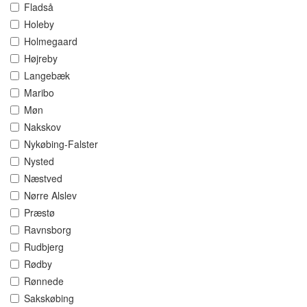
Fladså
Holeby
Holmegaard
Højreby
Langebæk
Maribo
Møn
Nakskov
Nykøbing-Falster
Nysted
Næstved
Nørre Alslev
Præstø
Ravnsborg
Rudbjerg
Rødby
Rønnede
Sakskøbing