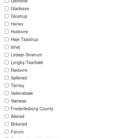
Gentofte
Gladsaxe
Glostrup
Herlev
Hvidovre
Høje Taastrup
Ishøj
Ledøje-Smørum
Lyngby-Taarbæk
Rødovre
Søllerød
Tårnby
Vallensbæk
Værløse
Frederiksborg County
Allerød
Birkerød
Farum