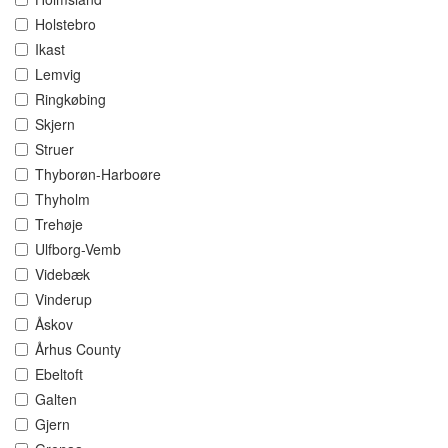
Holstebro
Ikast
Lemvig
Ringkøbing
Skjern
Struer
Thyborøn-Harboøre
Thyholm
Trehøje
Ulfborg-Vemb
Videbæk
Vinderup
Åskov
Århus County
Ebeltoft
Galten
Gjern