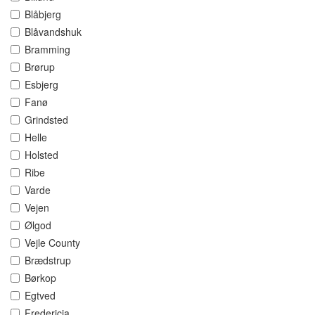
Blåbjerg
Blåvandshuk
Bramming
Brørup
Esbjerg
Fanø
Grindsted
Helle
Holsted
Ribe
Varde
Vejen
Ølgod
Vejle County
Brædstrup
Børkop
Egtved
Fredericia