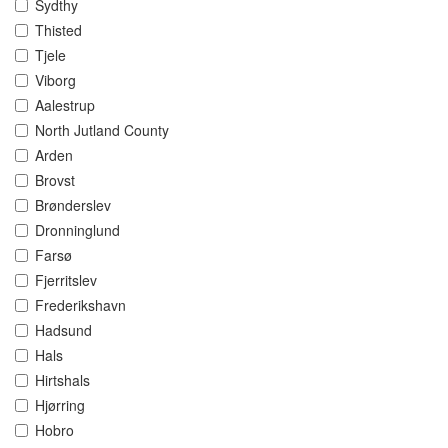
Sydthy
Thisted
Tjele
Viborg
Aalestrup
North Jutland County
Arden
Brovst
Brønderslev
Dronninglund
Farsø
Fjerritslev
Frederikshavn
Hadsund
Hals
Hirtshals
Hjørring
Hobro