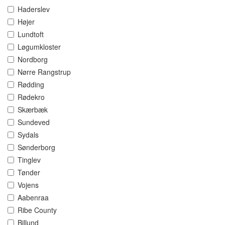
Haderslev
Højer
Lundtoft
Løgumkloster
Nordborg
Nørre Rangstrup
Rødding
Rødekro
Skærbæk
Sundeved
Sydals
Sønderborg
Tinglev
Tønder
Vojens
Aabenraa
Ribe County
Billund