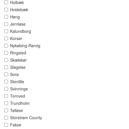
Holbæk
Hvidebæk
Høng
Jernløse
Kalundborg
Korsør
Nykøbing-Rørvig
Ringsted
Skælskør
Slagelse
Sorø
Stenlille
Svinninge
Tornved
Trundholm
Tølløse
Storstrøm County
Fakse