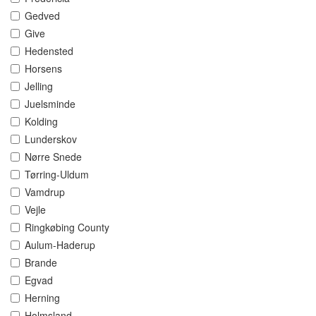
Gedved
Give
Hedensted
Horsens
Jelling
Juelsminde
Kolding
Lunderskov
Nørre Snede
Tørring-Uldum
Vamdrup
Vejle
Ringkøbing County
Aulum-Haderup
Brande
Egvad
Herning
Holmsland