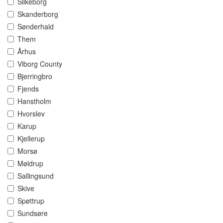
Silkeborg
Skanderborg
Sønderhald
Them
Århus
Viborg County
Bjerringbro
Fjends
Hanstholm
Hvorslev
Karup
Kjellerup
Morsø
Møldrup
Sallingsund
Skive
Spøttrup
Sundsøre