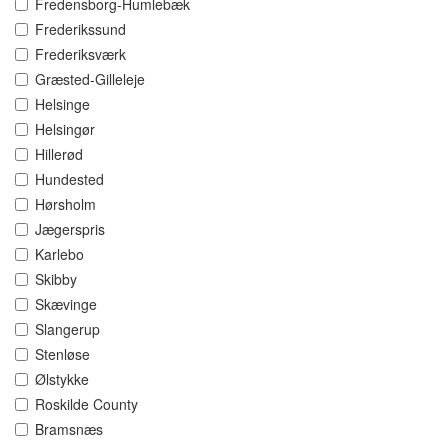
Fredensborg-Humlebæk
Frederikssund
Frederiksværk
Græsted-Gilleleje
Helsinge
Helsingør
Hillerød
Hundested
Hørsholm
Jægerspris
Karlebo
Skibby
Skævinge
Slangerup
Stenløse
Ølstykke
Roskilde County
Bramsnæs