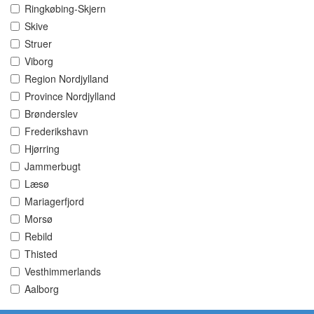
Ringkøbing-Skjern
Skive
Struer
Viborg
Region Nordjylland
Province Nordjylland
Brønderslev
Frederikshavn
Hjørring
Jammerbugt
Læsø
Mariagerfjord
Morsø
Rebild
Thisted
Vesthimmerlands
Aalborg