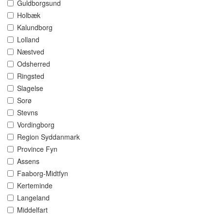
Guldborgsund
Holbæk
Kalundborg
Lolland
Næstved
Odsherred
Ringsted
Slagelse
Sorø
Stevns
Vordingborg
Region Syddanmark
Province Fyn
Assens
Faaborg-Midtfyn
Kerteminde
Langeland
Middelfart