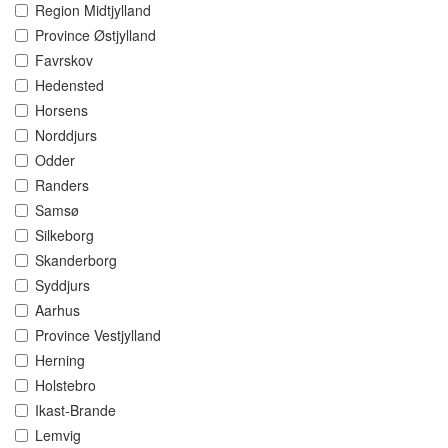
Region Midtjylland
Province Østjylland
Favrskov
Hedensted
Horsens
Norddjurs
Odder
Randers
Samsø
Silkeborg
Skanderborg
Syddjurs
Aarhus
Province Vestjylland
Herning
Holstebro
Ikast-Brande
Lemvig