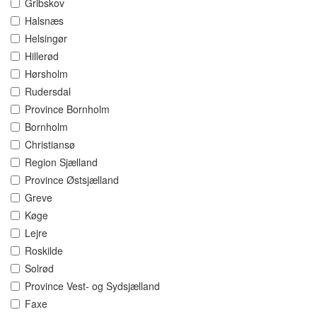
Gribskov
Halsnæs
Helsingør
Hillerød
Hørsholm
Rudersdal
Province Bornholm
Bornholm
Christiansø
Region Sjælland
Province Østsjælland
Greve
Køge
Lejre
Roskilde
Solrød
Province Vest- og Sydsjælland
Faxe