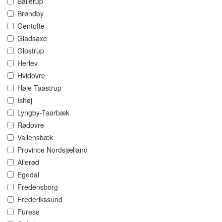
Ballerup
Brøndby
Gentofte
Gladsaxe
Glostrup
Herlev
Hvidovre
Høje-Taastrup
Ishøj
Lyngby-Taarbæk
Rødovre
Vallensbæk
Province Nordsjælland
Allerød
Egedal
Fredensborg
Frederikssund
Furesø