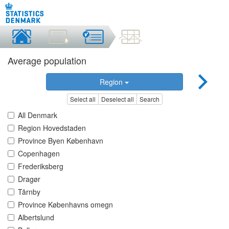
Average population
Region
Select all
Deselect all
Search
All Denmark
Region Hovedstaden
Province Byen København
Copenhagen
Frederiksberg
Dragør
Tårnby
Province Københavns omegn
Albertslund