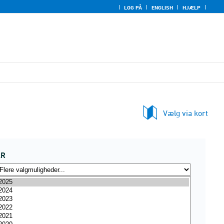
LOG PÅ
ENGLISH
HJÆLP
Vælg via kort
ÅR