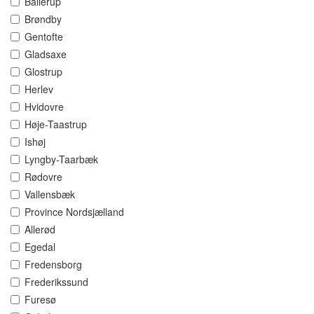
Ballerup
Brøndby
Gentofte
Gladsaxe
Glostrup
Herlev
Hvidovre
Høje-Taastrup
Ishøj
Lyngby-Taarbæk
Rødovre
Vallensbæk
Province Nordsjælland
Allerød
Egedal
Fredensborg
Frederikssund
Furesø