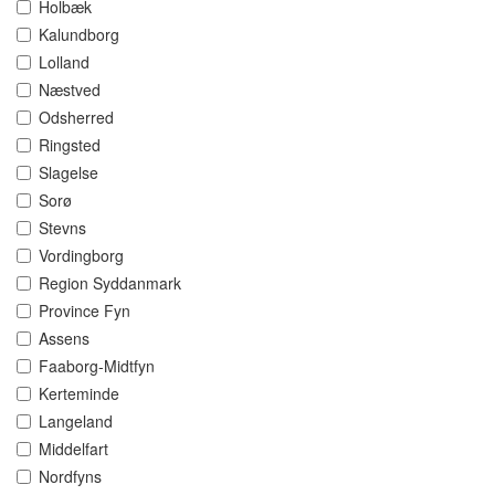
Holbæk
Kalundborg
Lolland
Næstved
Odsherred
Ringsted
Slagelse
Sorø
Stevns
Vordingborg
Region Syddanmark
Province Fyn
Assens
Faaborg-Midtfyn
Kerteminde
Langeland
Middelfart
Nordfyns