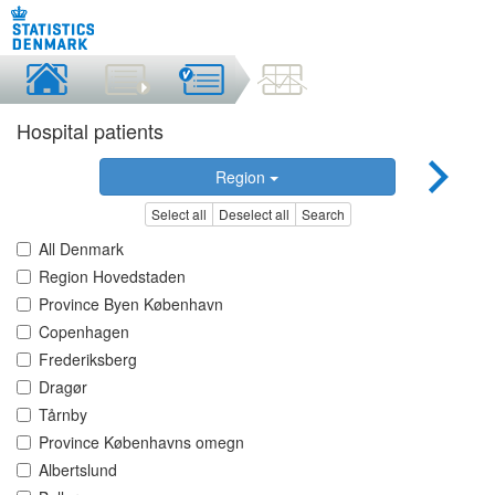
Hospital patients
Region
Select all
Deselect all
Search
All Denmark
Region Hovedstaden
Province Byen København
Copenhagen
Frederiksberg
Dragør
Tårnby
Province Københavns omegn
Albertslund