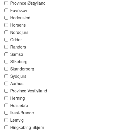
Province Østjylland
Favrskov
Hedensted
Horsens
Norddjurs
Odder
Randers
Samsø
Silkeborg
Skanderborg
Syddjurs
Aarhus
Province Vestjylland
Herning
Holstebro
Ikast-Brande
Lemvig
Ringkøbing-Skjern