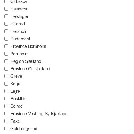
Gribskov
Halsnæs
Helsingør
Hillerød
Hørsholm
Rudersdal
Province Bornholm
Bornholm
Region Sjælland
Province Østsjælland
Greve
Køge
Lejre
Roskilde
Solrød
Province Vest- og Sydsjælland
Faxe
Guldborgsund