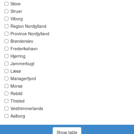
Skive
Struer
Viborg
Region Nordjylland
Province Nordjylland
Brønderslev
Frederikshavn
Hjørring
Jammerbugt
Læsø
Mariagerfjord
Morsø
Rebild
Thisted
Vesthimmerlands
Aalborg
Show table