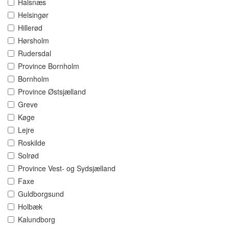
Halsnæs
Helsingør
Hillerød
Hørsholm
Rudersdal
Province Bornholm
Bornholm
Province Østsjælland
Greve
Køge
Lejre
Roskilde
Solrød
Province Vest- og Sydsjælland
Faxe
Guldborgsund
Holbæk
Kalundborg