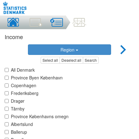
Income
Region
Select all
Deselect all
Search
All Denmark
Province Byen København
Copenhagen
Frederiksberg
Dragør
Tårnby
Province Københavns omegn
Albertslund
Ballerup