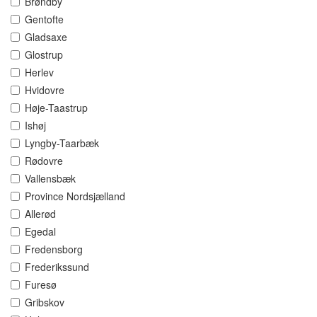
Brøndby
Gentofte
Gladsaxe
Glostrup
Herlev
Hvidovre
Høje-Taastrup
Ishøj
Lyngby-Taarbæk
Rødovre
Vallensbæk
Province Nordsjælland
Allerød
Egedal
Fredensborg
Frederikssund
Furesø
Gribskov