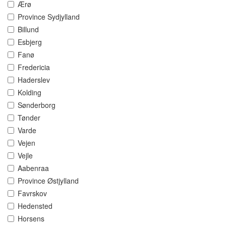
Ærø
Province Sydjylland
Billund
Esbjerg
Fanø
Fredericia
Haderslev
Kolding
Sønderborg
Tønder
Varde
Vejen
Vejle
Aabenraa
Province Østjylland
Favrskov
Hedensted
Horsens