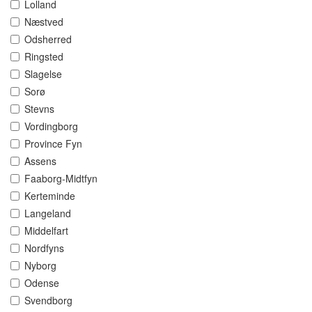
Lolland
Næstved
Odsherred
Ringsted
Slagelse
Sorø
Stevns
Vordingborg
Province Fyn
Assens
Faaborg-Midtfyn
Kerteminde
Langeland
Middelfart
Nordfyns
Nyborg
Odense
Svendborg