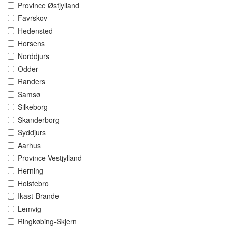
Province Østjylland
Favrskov
Hedensted
Horsens
Norddjurs
Odder
Randers
Samsø
Silkeborg
Skanderborg
Syddjurs
Aarhus
Province Vestjylland
Herning
Holstebro
Ikast-Brande
Lemvig
Ringkøbing-Skjern