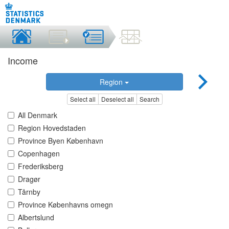
Income
Region
Select all
Deselect all
Search
All Denmark
Region Hovedstaden
Province Byen København
Copenhagen
Frederiksberg
Dragør
Tårnby
Province Københavns omegn
Albertslund