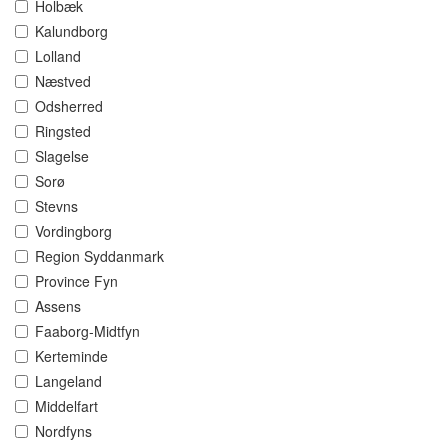
Holbæk
Kalundborg
Lolland
Næstved
Odsherred
Ringsted
Slagelse
Sorø
Stevns
Vordingborg
Region Syddanmark
Province Fyn
Assens
Faaborg-Midtfyn
Kerteminde
Langeland
Middelfart
Nordfyns