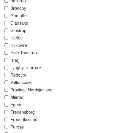
Ballerup
Brøndby
Gentofte
Gladsaxe
Glostrup
Herlev
Hvidovre
Høje-Taastrup
Ishøj
Lyngby-Taarbæk
Rødovre
Vallensbæk
Province Nordsjælland
Allerød
Egedal
Fredensborg
Frederikssund
Furesø