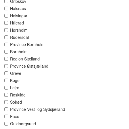
Gribskov
Halsnæs
Helsingør
Hillerød
Hørsholm
Rudersdal
Province Bornholm
Bornholm
Region Sjælland
Province Østsjælland
Greve
Køge
Lejre
Roskilde
Solrød
Province Vest- og Sydsjælland
Faxe
Guldborgsund