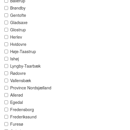
Ballerup
Brøndby
Gentofte
Gladsaxe
Glostrup
Herlev
Hvidovre
Høje-Taastrup
Ishøj
Lyngby-Taarbæk
Rødovre
Vallensbæk
Province Nordsjælland
Allerød
Egedal
Fredensborg
Frederikssund
Furesø