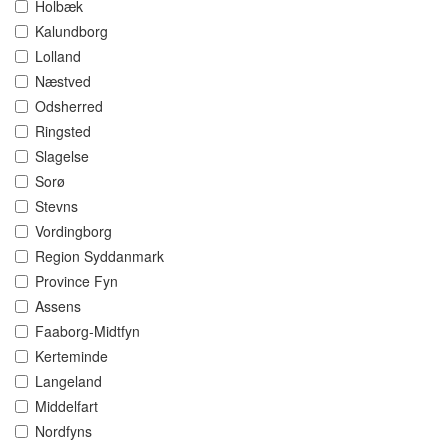
Holbæk
Kalundborg
Lolland
Næstved
Odsherred
Ringsted
Slagelse
Sorø
Stevns
Vordingborg
Region Syddanmark
Province Fyn
Assens
Faaborg-Midtfyn
Kerteminde
Langeland
Middelfart
Nordfyns