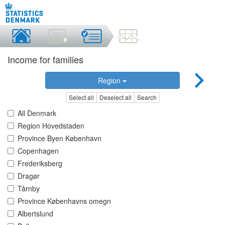
Income for families
Region
Select all
Deselect all
Search
All Denmark
Region Hovedstaden
Province Byen København
Copenhagen
Frederiksberg
Dragør
Tårnby
Province Københavns omegn
Albertslund