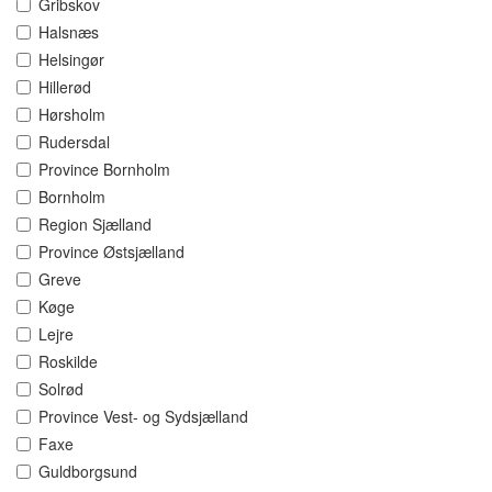
Gribskov
Halsnæs
Helsingør
Hillerød
Hørsholm
Rudersdal
Province Bornholm
Bornholm
Region Sjælland
Province Østsjælland
Greve
Køge
Lejre
Roskilde
Solrød
Province Vest- og Sydsjælland
Faxe
Guldborgsund