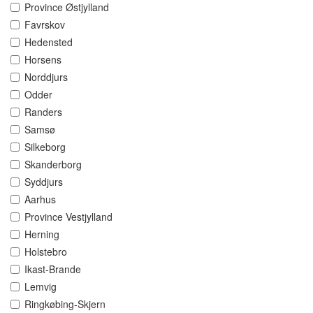
Province Østjylland
Favrskov
Hedensted
Horsens
Norddjurs
Odder
Randers
Samsø
Silkeborg
Skanderborg
Syddjurs
Aarhus
Province Vestjylland
Herning
Holstebro
Ikast-Brande
Lemvig
Ringkøbing-Skjern