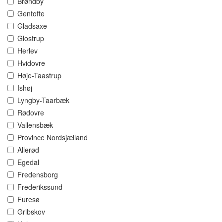
Brøndby
Gentofte
Gladsaxe
Glostrup
Herlev
Hvidovre
Høje-Taastrup
Ishøj
Lyngby-Taarbæk
Rødovre
Vallensbæk
Province Nordsjælland
Allerød
Egedal
Fredensborg
Frederikssund
Furesø
Gribskov