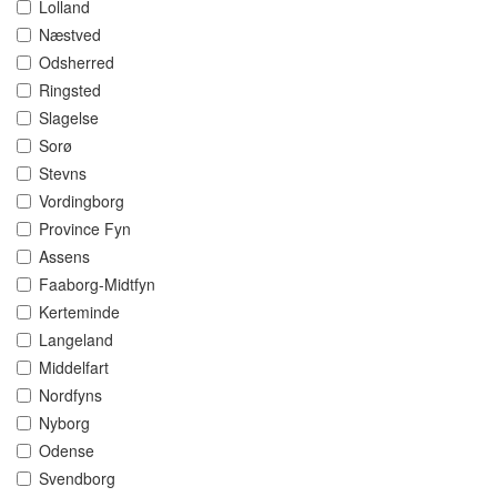
Lolland
Næstved
Odsherred
Ringsted
Slagelse
Sorø
Stevns
Vordingborg
Province Fyn
Assens
Faaborg-Midtfyn
Kerteminde
Langeland
Middelfart
Nordfyns
Nyborg
Odense
Svendborg