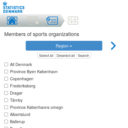
Members of sports organizations
Region
Select all
Deselect all
Search
All Denmark
Province Byen København
Copenhagen
Frederiksberg
Dragør
Tårnby
Province Københavns omegn
Albertslund
Ballerup