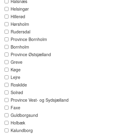
Halsnæs
Helsingør
Hillerød
Hørsholm
Rudersdal
Province Bornholm
Bornholm
Province Østsjælland
Greve
Køge
Lejre
Roskilde
Solrød
Province Vest- og Sydsjælland
Faxe
Guldborgsund
Holbæk
Kalundborg