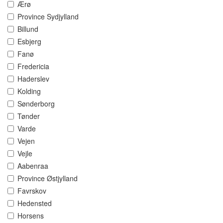
Ærø
Province Sydjylland
Billund
Esbjerg
Fanø
Fredericia
Haderslev
Kolding
Sønderborg
Tønder
Varde
Vejen
Vejle
Aabenraa
Province Østjylland
Favrskov
Hedensted
Horsens