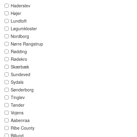
Haderslev
Højer
Lundtoft
Løgumkloster
Nordborg
Nørre Rangstrup
Rødding
Rødekro
Skærbæk
Sundeved
Sydals
Sønderborg
Tinglev
Tønder
Vojens
Aabenraa
Ribe County
Billund