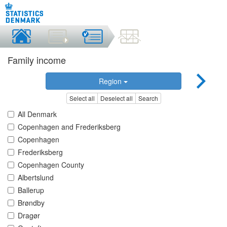
Family income
Region
Select all
Deselect all
Search
All Denmark
Copenhagen and Frederiksberg
Copenhagen
Frederiksberg
Copenhagen County
Albertslund
Ballerup
Brøndby
Dragør