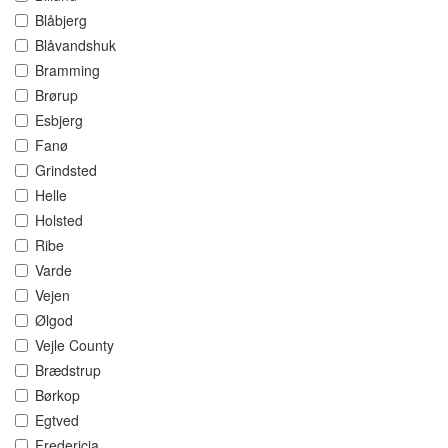
Blåbjerg
Blåvandshuk
Bramming
Brørup
Esbjerg
Fanø
Grindsted
Helle
Holsted
Ribe
Varde
Vejen
Ølgod
Vejle County
Brædstrup
Børkop
Egtved
Fredericia