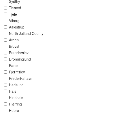
Sydthy
Thisted
Tjele
Viborg
Aalestrup
North Jutland County
Arden
Brovst
Brønderslev
Dronninglund
Farsø
Fjerritslev
Frederikshavn
Hadsund
Hals
Hirtshals
Hjørring
Hobro