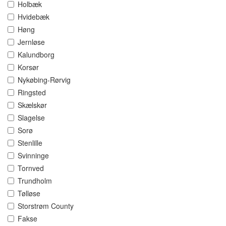
Holbæk
Hvidebæk
Høng
Jernløse
Kalundborg
Korsør
Nykøbing-Rørvig
Ringsted
Skælskør
Slagelse
Sorø
Stenlille
Svinninge
Tornved
Trundholm
Tølløse
Storstrøm County
Fakse