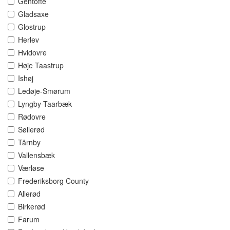
Gentofte
Gladsaxe
Glostrup
Herlev
Hvidovre
Høje Taastrup
Ishøj
Ledøje-Smørum
Lyngby-Taarbæk
Rødovre
Søllerød
Tårnby
Vallensbæk
Værløse
Frederiksborg County
Allerød
Birkerød
Farum