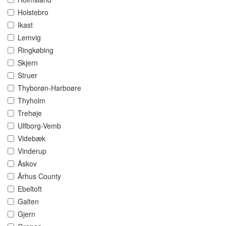
Holstebro
Ikast
Lemvig
Ringkøbing
Skjern
Struer
Thyborøn-Harboøre
Thyholm
Trehøje
Ulfborg-Vemb
Videbæk
Vinderup
Åskov
Århus County
Ebeltoft
Galten
Gjern