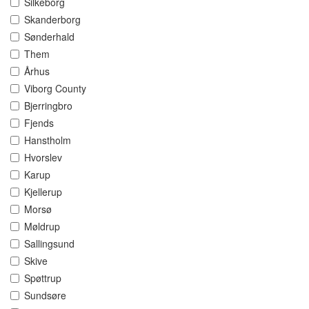
Silkeborg
Skanderborg
Sønderhald
Them
Århus
Viborg County
Bjerringbro
Fjends
Hanstholm
Hvorslev
Karup
Kjellerup
Morsø
Møldrup
Sallingsund
Skive
Spøttrup
Sundsøre