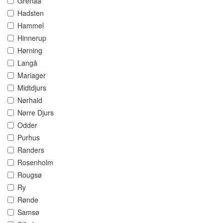
Grenaa
Hadsten
Hammel
Hinnerup
Hørning
Langå
Mariager
Midtdjurs
Nørhald
Nørre Djurs
Odder
Purhus
Randers
Rosenholm
Rougsø
Ry
Rønde
Samsø