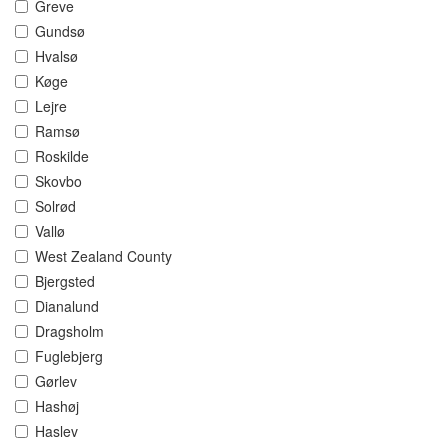
Greve
Gundsø
Hvalsø
Køge
Lejre
Ramsø
Roskilde
Skovbo
Solrød
Vallø
West Zealand County
Bjergsted
Dianalund
Dragsholm
Fuglebjerg
Gørlev
Hashøj
Haslev