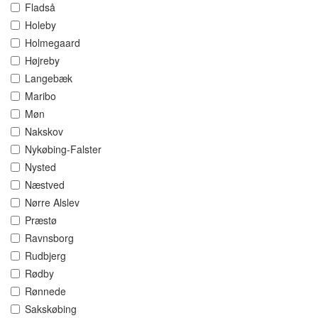
Fladså
Holeby
Holmegaard
Højreby
Langebæk
Maribo
Møn
Nakskov
Nykøbing-Falster
Nysted
Næstved
Nørre Alslev
Præstø
Ravnsborg
Rudbjerg
Rødby
Rønnede
Sakskøbing