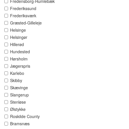
Fredensborg-Humlebæk
Frederikssund
Frederiksværk
Græsted-Gilleleje
Helsinge
Helsingør
Hillerød
Hundested
Hørsholm
Jægerspris
Karlebo
Skibby
Skævinge
Slangerup
Stenløse
Ølstykke
Roskilde County
Bramsnæs