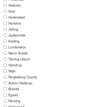
Gedved
Give
Hedensted
Horsens
Jelling
Juelsminde
Kolding
Lunderskov
Nørre Snede
Tørring-Uldum
Vamdrup
Vejle
Ringkøbing County
Aulum-Haderup
Brande
Egvad
Herning
Holmsland