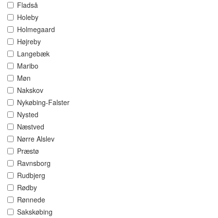
Fladså
Holeby
Holmegaard
Højreby
Langebæk
Maribo
Møn
Nakskov
Nykøbing-Falster
Nysted
Næstved
Nørre Alslev
Præstø
Ravnsborg
Rudbjerg
Rødby
Rønnede
Sakskøbing