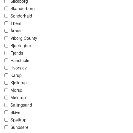
Silkeborg
Skanderborg
Sønderhald
Them
Århus
Viborg County
Bjerringbro
Fjends
Hanstholm
Hvorslev
Karup
Kjellerup
Morsø
Møldrup
Sallingsund
Skive
Spøttrup
Sundsøre