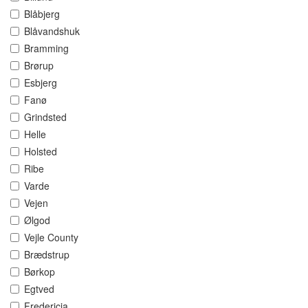
Blåbjerg
Blåvandshuk
Bramming
Brørup
Esbjerg
Fanø
Grindsted
Helle
Holsted
Ribe
Varde
Vejen
Ølgod
Vejle County
Brædstrup
Børkop
Egtved
Fredericia