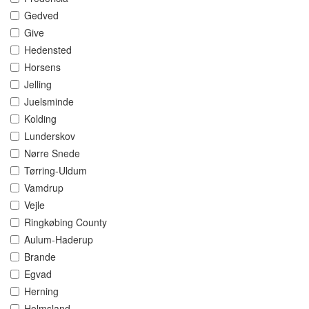
Gedved
Give
Hedensted
Horsens
Jelling
Juelsminde
Kolding
Lunderskov
Nørre Snede
Tørring-Uldum
Vamdrup
Vejle
Ringkøbing County
Aulum-Haderup
Brande
Egvad
Herning
Holmsland