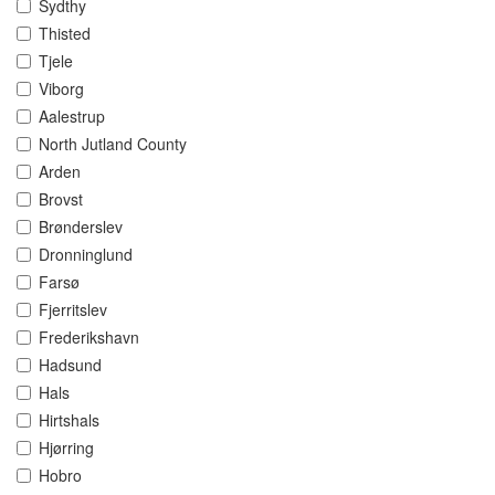
Sydthy
Thisted
Tjele
Viborg
Aalestrup
North Jutland County
Arden
Brovst
Brønderslev
Dronninglund
Farsø
Fjerritslev
Frederikshavn
Hadsund
Hals
Hirtshals
Hjørring
Hobro