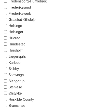
Fredensborg-Humlebæk
Frederikssund
Frederiksværk
Græsted-Gilleleje
Helsinge
Helsingør
Hillerød
Hundested
Hørsholm
Jægerspris
Karlebo
Skibby
Skævinge
Slangerup
Stenløse
Ølstykke
Roskilde County
Bramsnæs