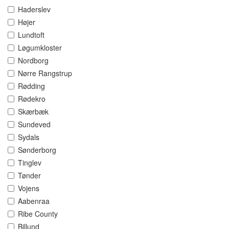
Haderslev
Højer
Lundtoft
Løgumkloster
Nordborg
Nørre Rangstrup
Rødding
Rødekro
Skærbæk
Sundeved
Sydals
Sønderborg
Tinglev
Tønder
Vojens
Aabenraa
Ribe County
Billund