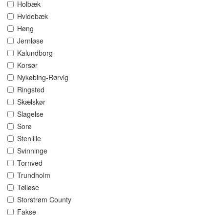
Holbæk
Hvidebæk
Høng
Jernløse
Kalundborg
Korsør
Nykøbing-Rørvig
Ringsted
Skælskør
Slagelse
Sorø
Stenlille
Svinninge
Tornved
Trundholm
Tølløse
Storstrøm County
Fakse