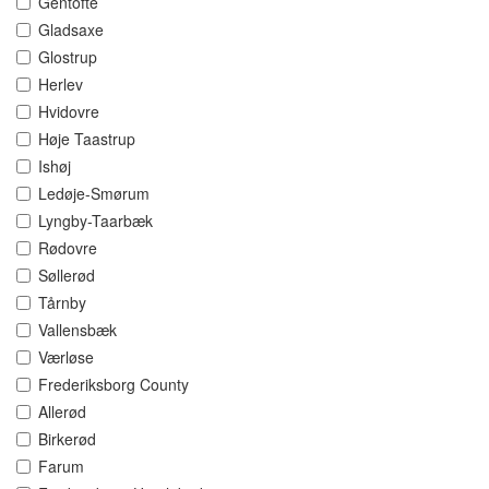
Gentofte
Gladsaxe
Glostrup
Herlev
Hvidovre
Høje Taastrup
Ishøj
Ledøje-Smørum
Lyngby-Taarbæk
Rødovre
Søllerød
Tårnby
Vallensbæk
Værløse
Frederiksborg County
Allerød
Birkerød
Farum