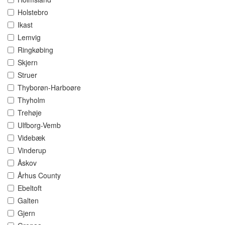
Holstebro
Ikast
Lemvig
Ringkøbing
Skjern
Struer
Thyborøn-Harboøre
Thyholm
Trehøje
Ulfborg-Vemb
Videbæk
Vinderup
Åskov
Århus County
Ebeltoft
Galten
Gjern