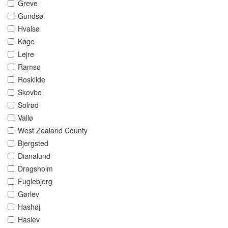
Greve
Gundsø
Hvalsø
Køge
Lejre
Ramsø
Roskilde
Skovbo
Solrød
Vallø
West Zealand County
Bjergsted
Dianalund
Dragsholm
Fuglebjerg
Gørlev
Hashøj
Haslev