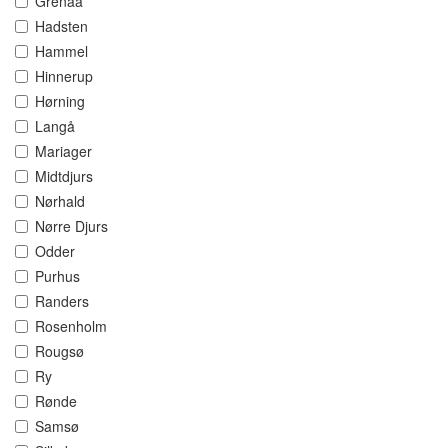
Grenaa
Hadsten
Hammel
Hinnerup
Hørning
Langå
Mariager
Midtdjurs
Nørhald
Nørre Djurs
Odder
Purhus
Randers
Rosenholm
Rougsø
Ry
Rønde
Samsø