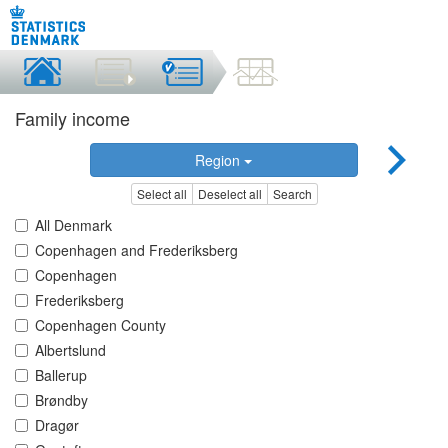
Family income
Region
Select all
Deselect all
Search
All Denmark
Copenhagen and Frederiksberg
Copenhagen
Frederiksberg
Copenhagen County
Albertslund
Ballerup
Brøndby
Dragør