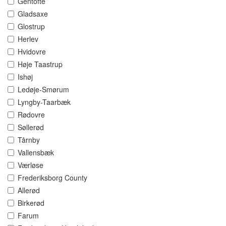
Gentofte
Gladsaxe
Glostrup
Herlev
Hvidovre
Høje Taastrup
Ishøj
Ledøje-Smørum
Lyngby-Taarbæk
Rødovre
Søllerød
Tårnby
Vallensbæk
Værløse
Frederiksborg County
Allerød
Birkerød
Farum