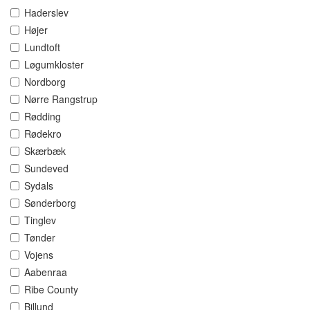
Haderslev
Højer
Lundtoft
Løgumkloster
Nordborg
Nørre Rangstrup
Rødding
Rødekro
Skærbæk
Sundeved
Sydals
Sønderborg
Tinglev
Tønder
Vojens
Aabenraa
Ribe County
Billund