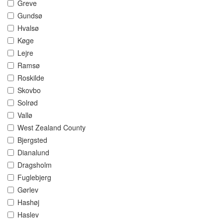
Greve
Gundsø
Hvalsø
Køge
Lejre
Ramsø
Roskilde
Skovbo
Solrød
Vallø
West Zealand County
Bjergsted
Dianalund
Dragsholm
Fuglebjerg
Gørlev
Hashøj
Haslev