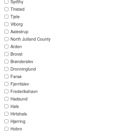
Sydthy
Thisted
Tjele
Viborg
Aalestrup
North Jutland County
Arden
Brovst
Brønderslev
Dronninglund
Farsø
Fjerritslev
Frederikshavn
Hadsund
Hals
Hirtshals
Hjørring
Hobro