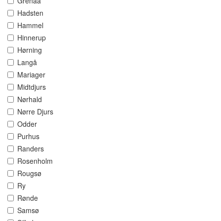
Grenaa
Hadsten
Hammel
Hinnerup
Hørning
Langå
Mariager
Midtdjurs
Nørhald
Nørre Djurs
Odder
Purhus
Randers
Rosenholm
Rougsø
Ry
Rønde
Samsø