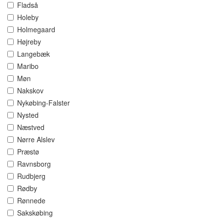
Fladså
Holeby
Holmegaard
Højreby
Langebæk
Maribo
Møn
Nakskov
Nykøbing-Falster
Nysted
Næstved
Nørre Alslev
Præstø
Ravnsborg
Rudbjerg
Rødby
Rønnede
Sakskøbing