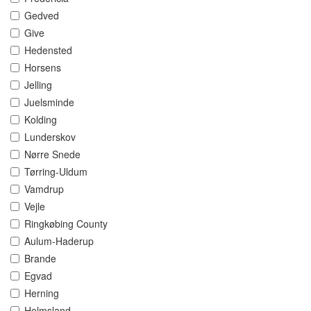
Gedved
Give
Hedensted
Horsens
Jelling
Juelsminde
Kolding
Lunderskov
Nørre Snede
Tørring-Uldum
Vamdrup
Vejle
Ringkøbing County
Aulum-Haderup
Brande
Egvad
Herning
Holmsland