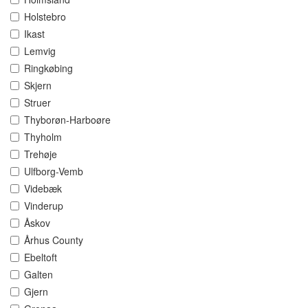
Holstebro
Ikast
Lemvig
Ringkøbing
Skjern
Struer
Thyborøn-Harboøre
Thyholm
Trehøje
Ulfborg-Vemb
Videbæk
Vinderup
Åskov
Århus County
Ebeltoft
Galten
Gjern