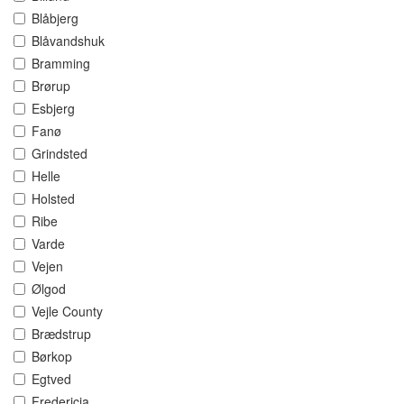
Blåbjerg
Blåvandshuk
Bramming
Brørup
Esbjerg
Fanø
Grindsted
Helle
Holsted
Ribe
Varde
Vejen
Ølgod
Vejle County
Brædstrup
Børkop
Egtved
Fredericia