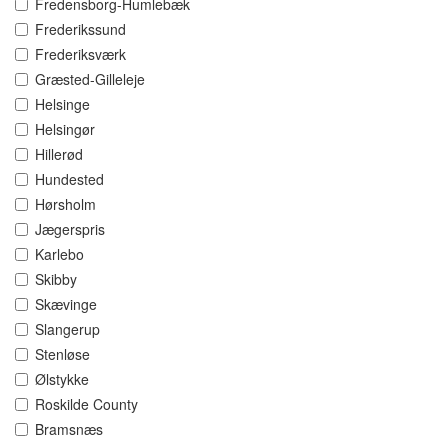
Fredensborg-Humlebæk
Frederikssund
Frederiksværk
Græsted-Gilleleje
Helsinge
Helsingør
Hillerød
Hundested
Hørsholm
Jægerspris
Karlebo
Skibby
Skævinge
Slangerup
Stenløse
Ølstykke
Roskilde County
Bramsnæs