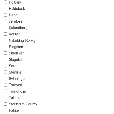
Holbæk
Hvidebæk
Høng
Jernløse
Kalundborg
Korsør
Nykøbing-Rørvig
Ringsted
Skælskør
Slagelse
Sorø
Stenlille
Svinninge
Tornved
Trundholm
Tølløse
Storstrøm County
Fakse