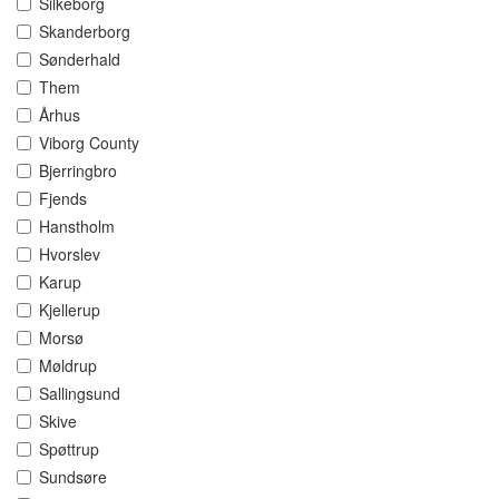
Silkeborg
Skanderborg
Sønderhald
Them
Århus
Viborg County
Bjerringbro
Fjends
Hanstholm
Hvorslev
Karup
Kjellerup
Morsø
Møldrup
Sallingsund
Skive
Spøttrup
Sundsøre