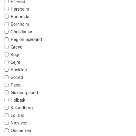
Hillerød
Hørsholm
Rudersdal
Bornholm
Christiansø
Region Sjælland
Greve
Køge
Lejre
Roskilde
Solrød
Faxe
Guldborgsund
Holbæk
Kalundborg
Lolland
Næstved
Odsherred