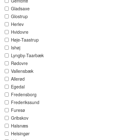
Gentofte
Gladsaxe
Glostrup
Herlev
Hvidovre
Høje-Taastrup
Ishøj
Lyngby-Taarbæk
Rødovre
Vallensbæk
Allerød
Egedal
Fredensborg
Frederikssund
Furesø
Gribskov
Halsnæs
Helsingør