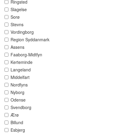
Ringsted
Slagelse
Sorø
Stevns
Vordingborg
Region Syddanmark
Assens
Faaborg-Midtfyn
Kerteminde
Langeland
Middelfart
Nordfyns
Nyborg
Odense
Svendborg
Ærø
Billund
Esbjerg