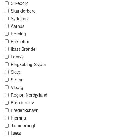
Silkeborg
Skanderborg
Syddjurs
Aarhus
Herning
Holstebro
Ikast-Brande
Lemvig
Ringkøbing-Skjern
Skive
Struer
Viborg
Region Nordjylland
Brønderslev
Frederikshavn
Hjørring
Jammerbugt
Læsø