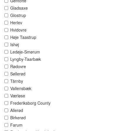
Gentofte
Gladsaxe
Glostrup
Herlev
Hvidovre
Høje Taastrup
Ishøj
Ledøje-Smørum
Lyngby-Taarbæk
Rødovre
Søllerød
Tårnby
Vallensbæk
Værløse
Frederiksborg County
Allerød
Birkerød
Farum