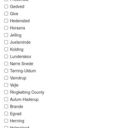
Gedved
Give
Hedensted
Horsens
Jelling
Juelsminde
Kolding
Lunderskov
Nørre Snede
Tørring-Uldum
Vamdrup
Vejle
Ringkøbing County
Aulum-Haderup
Brande
Egvad
Herning
Holmsland