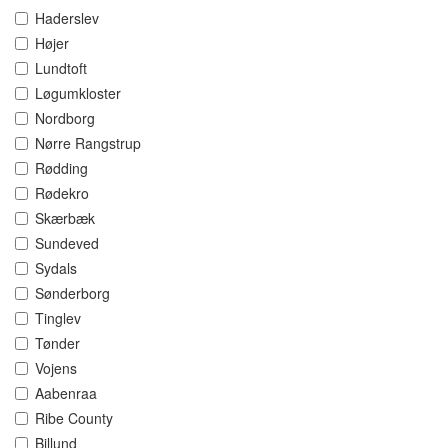
Haderslev
Højer
Lundtoft
Løgumkloster
Nordborg
Nørre Rangstrup
Rødding
Rødekro
Skærbæk
Sundeved
Sydals
Sønderborg
Tinglev
Tønder
Vojens
Aabenraa
Ribe County
Billund