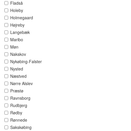
Fladså
Holeby
Holmegaard
Højreby
Langebæk
Maribo
Møn
Nakskov
Nykøbing-Falster
Nysted
Næstved
Nørre Alslev
Præstø
Ravnsborg
Rudbjerg
Rødby
Rønnede
Sakskøbing