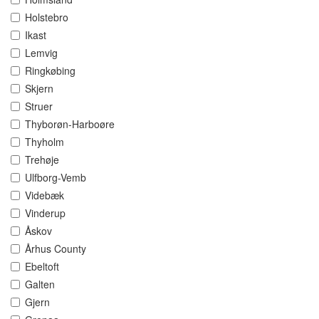
Holstebro
Ikast
Lemvig
Ringkøbing
Skjern
Struer
Thyborøn-Harboøre
Thyholm
Trehøje
Ulfborg-Vemb
Videbæk
Vinderup
Åskov
Århus County
Ebeltoft
Galten
Gjern