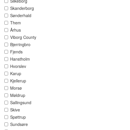
Silkeborg
Skanderborg
Sønderhald
Them
Århus
Viborg County
Bjerringbro
Fjends
Hanstholm
Hvorslev
Karup
Kjellerup
Morsø
Møldrup
Sallingsund
Skive
Spøttrup
Sundsøre