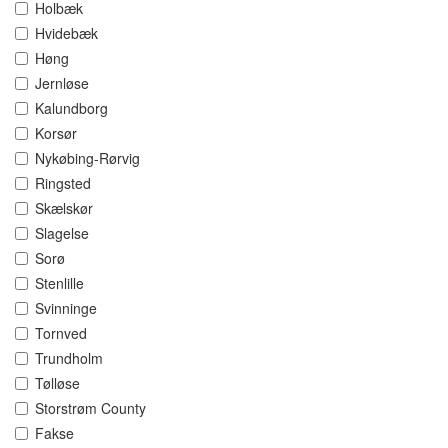
Holbæk
Hvidebæk
Høng
Jernløse
Kalundborg
Korsør
Nykøbing-Rørvig
Ringsted
Skælskør
Slagelse
Sorø
Stenlille
Svinninge
Tornved
Trundholm
Tølløse
Storstrøm County
Fakse