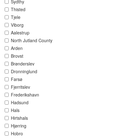
Sydthy
Thisted
Tjele
Viborg
Aalestrup
North Jutland County
Arden
Brovst
Brønderslev
Dronninglund
Farsø
Fjerritslev
Frederikshavn
Hadsund
Hals
Hirtshals
Hjørring
Hobro