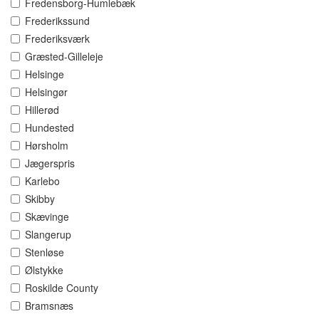
Fredensborg-Humlebæk
Frederikssund
Frederiksværk
Græsted-Gilleleje
Helsinge
Helsingør
Hillerød
Hundested
Hørsholm
Jægerspris
Karlebo
Skibby
Skævinge
Slangerup
Stenløse
Ølstykke
Roskilde County
Bramsnæs