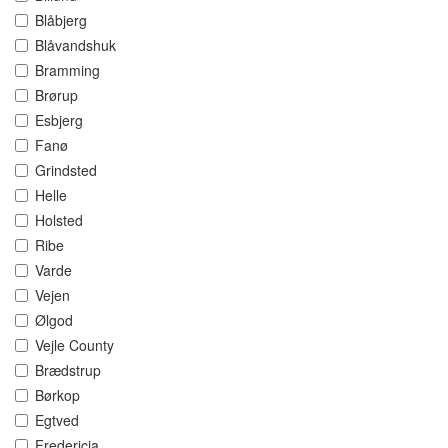
Blåbjerg
Blåvandshuk
Bramming
Brørup
Esbjerg
Fanø
Grindsted
Helle
Holsted
Ribe
Varde
Vejen
Ølgod
Vejle County
Brædstrup
Børkop
Egtved
Fredericia