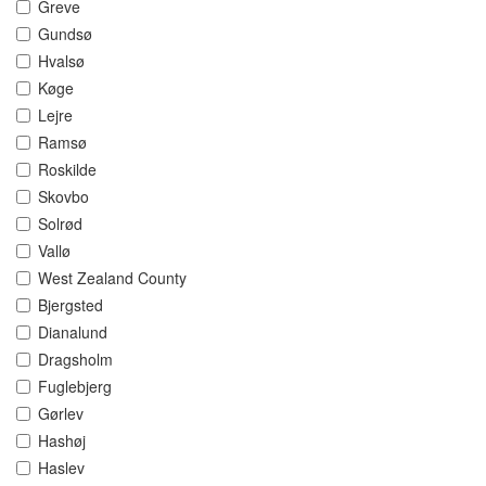
Greve
Gundsø
Hvalsø
Køge
Lejre
Ramsø
Roskilde
Skovbo
Solrød
Vallø
West Zealand County
Bjergsted
Dianalund
Dragsholm
Fuglebjerg
Gørlev
Hashøj
Haslev