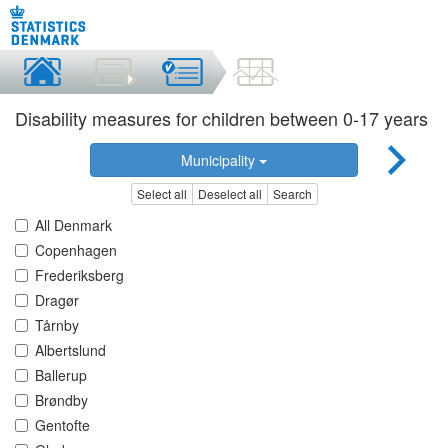
Disability measures for children between 0-17 years
Municipality
Select all
Deselect all
Search
All Denmark
Copenhagen
Frederiksberg
Dragør
Tårnby
Albertslund
Ballerup
Brøndby
Gentofte