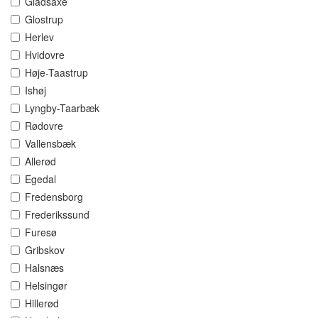
Gladsaxe
Glostrup
Herlev
Hvidovre
Høje-Taastrup
Ishøj
Lyngby-Taarbæk
Rødovre
Vallensbæk
Allerød
Egedal
Fredensborg
Frederikssund
Furesø
Gribskov
Halsnæs
Helsingør
Hillerød