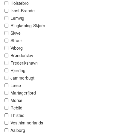
Holstebro
Ikast-Brande
Lemvig
Ringkøbing-Skjern
Skive
Struer
Viborg
Brønderslev
Frederikshavn
Hjørring
Jammerbugt
Læsø
Mariagerfjord
Morsø
Rebild
Thisted
Vesthimmerlands
Aalborg