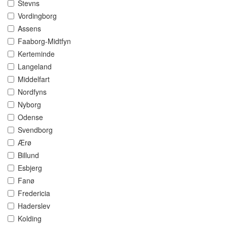
Stevns
Vordingborg
Assens
Faaborg-Midtfyn
Kerteminde
Langeland
Middelfart
Nordfyns
Nyborg
Odense
Svendborg
Ærø
Billund
Esbjerg
Fanø
Fredericia
Haderslev
Kolding