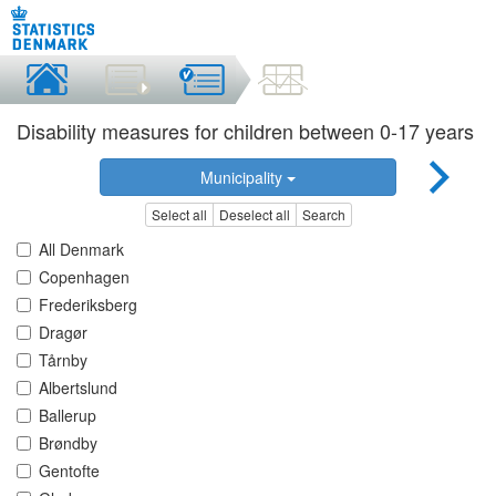
Disability measures for children between 0-17 years
Municipality
Select all
Deselect all
Search
All Denmark
Copenhagen
Frederiksberg
Dragør
Tårnby
Albertslund
Ballerup
Brøndby
Gentofte