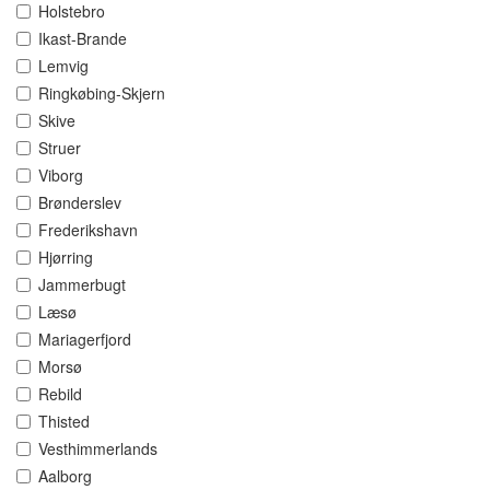
Holstebro
Ikast-Brande
Lemvig
Ringkøbing-Skjern
Skive
Struer
Viborg
Brønderslev
Frederikshavn
Hjørring
Jammerbugt
Læsø
Mariagerfjord
Morsø
Rebild
Thisted
Vesthimmerlands
Aalborg