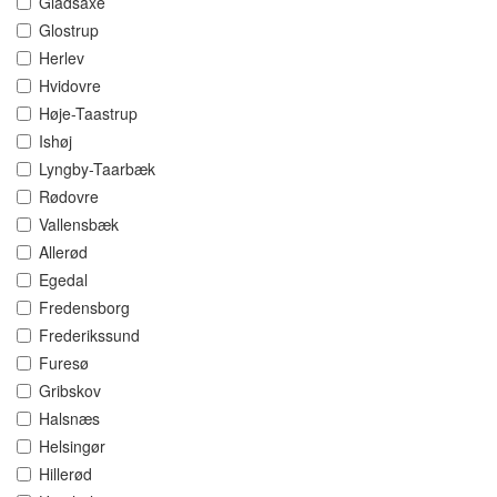
Gladsaxe
Glostrup
Herlev
Hvidovre
Høje-Taastrup
Ishøj
Lyngby-Taarbæk
Rødovre
Vallensbæk
Allerød
Egedal
Fredensborg
Frederikssund
Furesø
Gribskov
Halsnæs
Helsingør
Hillerød