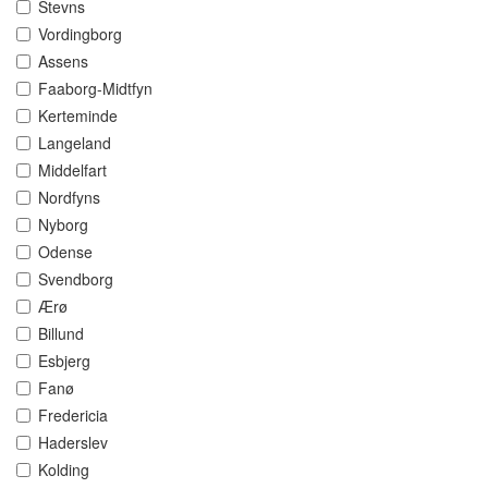
Stevns
Vordingborg
Assens
Faaborg-Midtfyn
Kerteminde
Langeland
Middelfart
Nordfyns
Nyborg
Odense
Svendborg
Ærø
Billund
Esbjerg
Fanø
Fredericia
Haderslev
Kolding