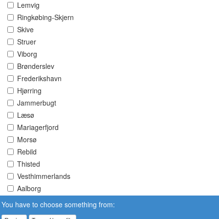
Lemvig
Ringkøbing-Skjern
Skive
Struer
Viborg
Brønderslev
Frederikshavn
Hjørring
Jammerbugt
Læsø
Mariagerfjord
Morsø
Rebild
Thisted
Vesthimmerlands
Aalborg
You have to choose something from: