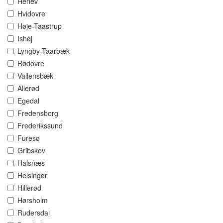
Herlev
Hvidovre
Høje-Taastrup
Ishøj
Lyngby-Taarbæk
Rødovre
Vallensbæk
Allerød
Egedal
Fredensborg
Frederikssund
Furesø
Gribskov
Halsnæs
Helsingør
Hillerød
Hørsholm
Rudersdal