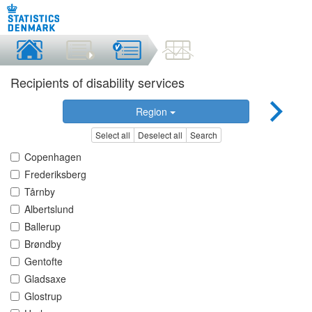
Recipients of disability services
Region
Select all
Deselect all
Search
Copenhagen
Frederiksberg
Tårnby
Albertslund
Ballerup
Brøndby
Gentofte
Gladsaxe
Glostrup