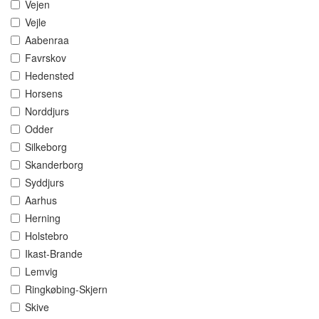
Vejen
Vejle
Aabenraa
Favrskov
Hedensted
Horsens
Norddjurs
Odder
Silkeborg
Skanderborg
Syddjurs
Aarhus
Herning
Holstebro
Ikast-Brande
Lemvig
Ringkøbing-Skjern
Skive