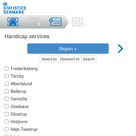
Handicap services
Region
Select all
Deselect all
Search
Frederiksberg
Tårnby
Albertslund
Ballerup
Gentofte
Gladsaxe
Glostrup
Hvidovre
Høje-Taastrup