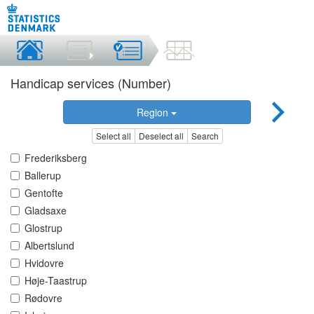
Handicap services (Number)
Region
Select all
Deselect all
Search
Frederiksberg
Ballerup
Gentofte
Gladsaxe
Glostrup
Albertslund
Hvidovre
Høje-Taastrup
Rødovre