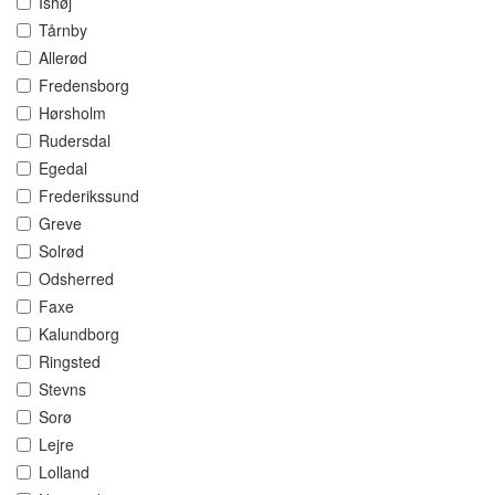
Ishøj
Tårnby
Allerød
Fredensborg
Hørsholm
Rudersdal
Egedal
Frederikssund
Greve
Solrød
Odsherred
Faxe
Kalundborg
Ringsted
Stevns
Sorø
Lejre
Lolland