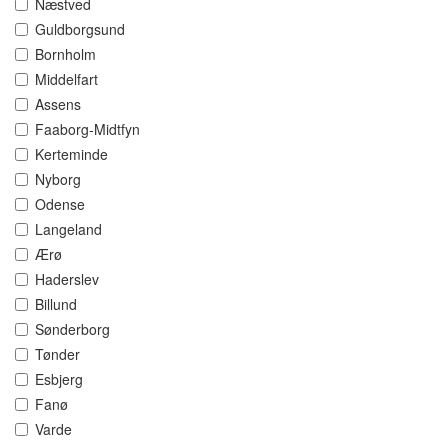
Næstved
Guldborgsund
Bornholm
Middelfart
Assens
Faaborg-Midtfyn
Kerteminde
Nyborg
Odense
Langeland
Ærø
Haderslev
Billund
Sønderborg
Tønder
Esbjerg
Fanø
Varde