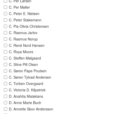
C. Per Larsen
C. Per Møller
C. Peter E. Nielsen
C. Peter Stakemann
C. Pia Olivia Christensen
C. Rasmus Jarlov
C. Rasmus Norup
C. René Nord Hansen
C. Roya Moore
C. Steffen Mølgaard
C. Stine Pilt Olsen
C. Søren Pape Poulsen
C. Søren Tylvad Andersen
C. Torben Overgaard
C. Victoria D. Kilpatrick
D. Anahita Malakians
D. Anne Marie Buch
D. Annette Skov Andersson