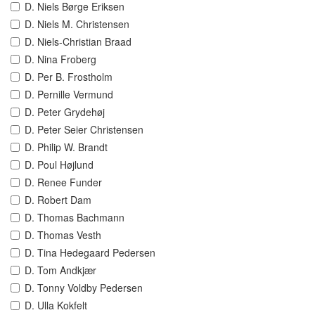
D. Niels Børge Eriksen
D. Niels M. Christensen
D. Niels-Christian Braad
D. Nina Froberg
D. Per B. Frostholm
D. Pernille Vermund
D. Peter Grydehøj
D. Peter Seier Christensen
D. Philip W. Brandt
D. Poul Højlund
D. Renee Funder
D. Robert Dam
D. Thomas Bachmann
D. Thomas Vesth
D. Tina Hedegaard Pedersen
D. Tom Andkjær
D. Tonny Voldby Pedersen
D. Ulla Kokfelt