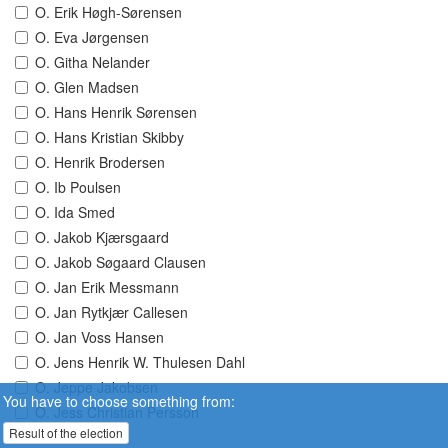
O. Erik Høgh-Sørensen
O. Eva Jørgensen
O. Githa Nelander
O. Glen Madsen
O. Hans Henrik Sørensen
O. Hans Kristian Skibby
O. Henrik Brodersen
O. Ib Poulsen
O. Ida Smed
O. Jakob Kjærsgaard
O. Jakob Søgaard Clausen
O. Jan Erik Messmann
O. Jan Rytkjær Callesen
O. Jan Voss Hansen
O. Jens Henrik W. Thulesen Dahl
O. Jeppe Jakobsen
You have to choose something from:
O. Jess Christian Persson
Result of the election
O. Jette Lund