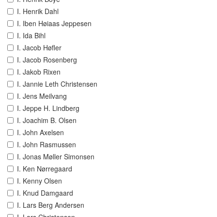
I. Henrik Dahl
I. Iben Høiaas Jeppesen
I. Ida Bihl
I. Jacob Høfler
I. Jacob Rosenberg
I. Jakob Rixen
I. Jannie Leth Christensen
I. Jens Meilvang
I. Jeppe H. Lindberg
I. Joachim B. Olsen
I. John Axelsen
I. John Rasmussen
I. Jonas Møller Simonsen
I. Ken Nørregaard
I. Kenny Olsen
I. Knud Damgaard
I. Lars Berg Andersen