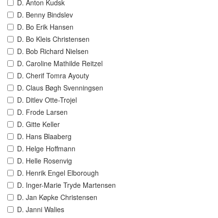
D. Anton Kudsk
D. Benny Bindslev
D. Bo Erik Hansen
D. Bo Kleis Christensen
D. Bob Richard Nielsen
D. Caroline Mathilde Reitzel
D. Cherif Tomra Ayouty
D. Claus Bøgh Svenningsen
D. Ditlev Otte-Trojel
D. Frode Larsen
D. Gitte Keller
D. Hans Blaaberg
D. Helge Hoffmann
D. Helle Rosenvig
D. Henrik Engel Elborough
D. Inger-Marie Tryde Martensen
D. Jan Køpke Christensen
D. Janni Walies