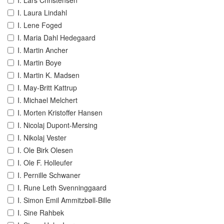
I. Lars Christensen
I. Laura Lindahl
I. Lene Foged
I. Maria Dahl Hedegaard
I. Martin Ancher
I. Martin Boye
I. Martin K. Madsen
I. May-Britt Kattrup
I. Michael Melchert
I. Morten Kristoffer Hansen
I. Nicolaj Dupont-Mersing
I. Nikolaj Vester
I. Ole Birk Olesen
I. Ole F. Holleufer
I. Pernille Schwaner
I. Rune Leth Svenninggaard
I. Simon Emil Ammitzbøll-Bille
I. Sine Rahbek