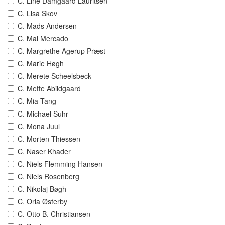
C. Line Damgaard Lauritsen
C. Lisa Skov
C. Mads Andersen
C. Mai Mercado
C. Margrethe Agerup Præst
C. Marie Høgh
C. Merete Scheelsbeck
C. Mette Abildgaard
C. Mia Tang
C. Michael Suhr
C. Mona Juul
C. Morten Thiessen
C. Naser Khader
C. Niels Flemming Hansen
C. Niels Rosenberg
C. Nikolaj Bøgh
C. Orla Østerby
C. Otto B. Christiansen