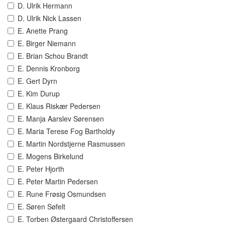
D. Ulrik Hermann
D. Ulrik Nick Lassen
E. Anette Prang
E. Birger Niemann
E. Brian Schou Brandt
E. Dennis Kronborg
E. Gert Dyrn
E. Kim Durup
E. Klaus Riskær Pedersen
E. Manja Aarslev Sørensen
E. Maria Terese Fog Bartholdy
E. Martin Nordstjerne Rasmussen
E. Mogens Birkelund
E. Peter Hjorth
E. Peter Martin Pedersen
E. Rune Frøsig Osmundsen
E. Søren Søfelt
E. Torben Østergaard Christoffersen