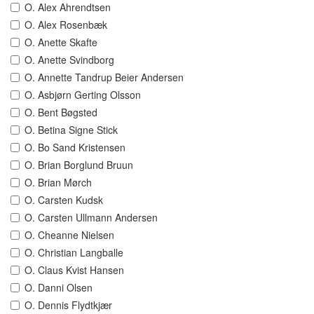
O. Alex Ahrendtsen
O. Alex Rosenbæk
O. Anette Skafte
O. Anette Svindborg
O. Annette Tandrup Beier Andersen
O. Asbjørn Gerting Olsson
O. Bent Bøgsted
O. Betina Signe Stick
O. Bo Sand Kristensen
O. Brian Borglund Bruun
O. Brian Mørch
O. Carsten Kudsk
O. Carsten Ullmann Andersen
O. Cheanne Nielsen
O. Christian Langballe
O. Claus Kvist Hansen
O. Danni Olsen
O. Dennis Flydtkjær