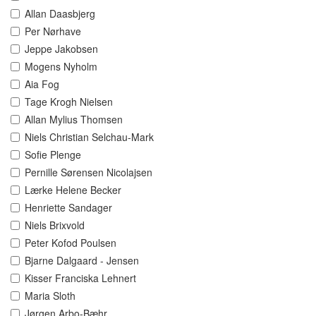
Allan Daasbjerg
Per Nørhave
Jeppe Jakobsen
Mogens Nyholm
Aia Fog
Tage Krogh Nielsen
Allan Mylius Thomsen
Niels Christian Selchau-Mark
Sofie Plenge
Pernille Sørensen Nicolajsen
Lærke Helene Becker
Henriette Sandager
Niels Brixvold
Peter Kofod Poulsen
Bjarne Dalgaard - Jensen
Kisser Franciska Lehnert
Maria Sloth
Jørgen Arbo-Bæhr