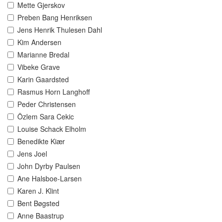
Mette Gjerskov
Preben Bang Henriksen
Jens Henrik Thulesen Dahl
Kim Andersen
Marianne Bredal
Vibeke Grave
Karin Gaardsted
Rasmus Horn Langhoff
Peder Christensen
Özlem Sara Cekic
Louise Schack Elholm
Benedikte Kiær
Jens Joel
John Dyrby Paulsen
Ane Halsboe-Larsen
Karen J. Klint
Bent Bøgsted
Anne Baastrup