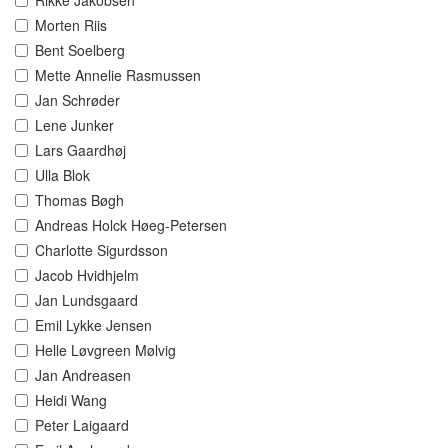
Rikke Jakobsen
Morten Riis
Bent Soelberg
Mette Annelie Rasmussen
Jan Schrøder
Lene Junker
Lars Gaardhøj
Ulla Blok
Thomas Bøgh
Andreas Holck Høeg-Petersen
Charlotte Sigurdsson
Jacob Hvidhjelm
Jan Lundsgaard
Emil Lykke Jensen
Helle Løvgreen Mølvig
Jan Andreasen
Heidi Wang
Peter Laigaard