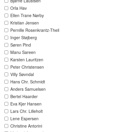
Bjarne Laustsen
Orla Hav
Ellen Trane Nørby
Kristian Jensen
Pernille Rosenkrantz-Theil
Inger Støjberg
Søren Pind
Manu Sareen
Karsten Lauritzen
Peter Christensen
Villy Søvndal
Hans Chr. Schmidt
Anders Samuelsen
Bertel Haarder
Eva Kjer Hansen
Lars Chr. Lilleholt
Lene Espersen
Christine Antorini