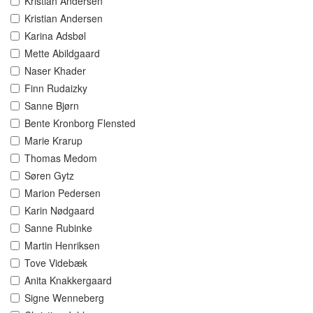
Kristian Andersen
Kristian Andersen
Karina Adsbøl
Mette Abildgaard
Naser Khader
Finn Rudaizky
Sanne Bjørn
Bente Kronborg Flensted
Marie Krarup
Thomas Medom
Søren Gytz
Marion Pedersen
Karin Nødgaard
Sanne Rubinke
Martin Henriksen
Tove Videbæk
Anita Knakkergaard
Signe Wenneberg