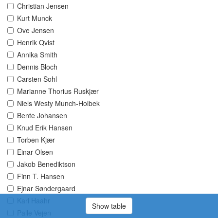
Christian Jensen
Kurt Munck
Ove Jensen
Henrik Qvist
Annika Smith
Dennis Bloch
Carsten Sohl
Marianne Thorius Ruskjær
Niels Westy Munch-Holbek
Bente Johansen
Knud Erik Hansen
Torben Kjær
Einar Olsen
Jakob Benediktson
Finn T. Hansen
Ejnar Søndergaard
Karl Haahr
Show table
Palle Vejen