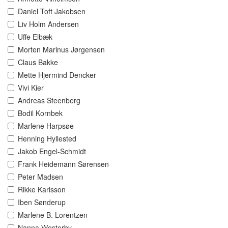
Daniel Toft Jakobsen
Liv Holm Andersen
Uffe Elbæk
Morten Marinus Jørgensen
Claus Bakke
Mette Hjermind Dencker
Vivi Kier
Andreas Steenberg
Bodil Kornbek
Marlene Harpsøe
Henning Hyllested
Jakob Engel-Schmidt
Frank Heidemann Sørensen
Peter Madsen
Rikke Karlsson
Iben Sønderup
Marlene B. Lorentzen
Nanna Westerby