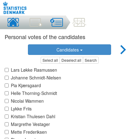
Personal votes of the candidates
Candidates
Select all
Deselect all
Search
Lars Løkke Rasmussen
Johanne Schmidt-Nielsen
Pia Kjærsgaard
Helle Thorning-Schmidt
Nicolai Wammen
Lykke Friis
Kristian Thulesen Dahl
Margrethe Vestager
Mette Frederiksen