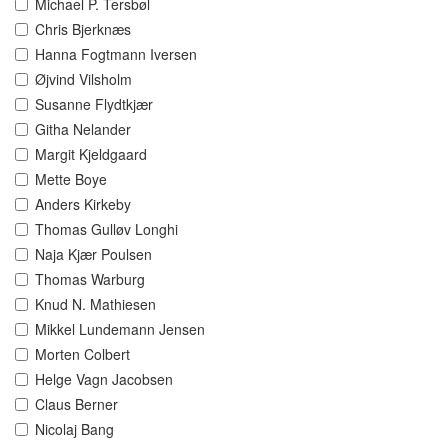
Michael P. Tersbøl
Chris Bjerknæs
Hanna Fogtmann Iversen
Øjvind Vilsholm
Susanne Flydtkjær
Githa Nelander
Margit Kjeldgaard
Mette Boye
Anders Kirkeby
Thomas Gulløv Longhi
Naja Kjær Poulsen
Thomas Warburg
Knud N. Mathiesen
Mikkel Lundemann Jensen
Morten Colbert
Helge Vagn Jacobsen
Claus Berner
Nicolaj Bang