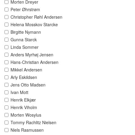
Morten Dreyer
Peter Øhrstrøm
Christopher Røhl Andersen
Helena Mosskov Starcke
Birgitte Nymann
Gunna Starck
Linda Sommer
Anders Myrhøj Jensen
Hans-Christian Andersen
Mikkel Andersen
Arly Eskildsen
Jens Otto Madsen
Ivan Mott
Henrik Elkjær
Henrik Viholm
Morten Wosylus
Tommy Rachlitz Nielsen
Niels Rasmussen