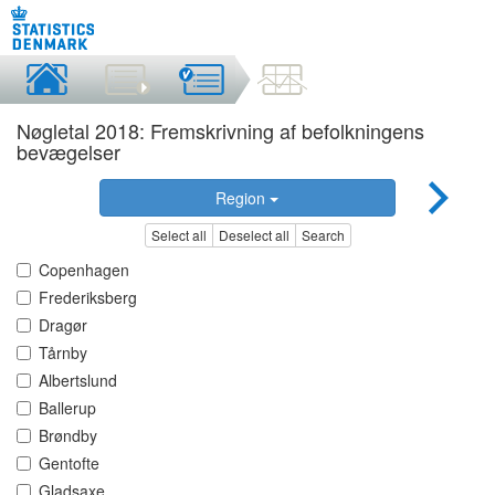
Nøgletal 2018: Fremskrivning af befolkningens
bevægelser
Region
Select all
Deselect all
Search
Copenhagen
Frederiksberg
Dragør
Tårnby
Albertslund
Ballerup
Brøndby
Gentofte
Gladsaxe