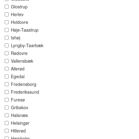
Glostrup
Herlev
Hvidovre
Høje-Taastrup
Ishøj
Lyngby-Taarbæk
Rødovre
Vallensbæk
Allerød
Egedal
Fredensborg
Frederikssund
Furesø
Gribskov
Halsnæs
Helsingør
Hillerød
Hørsholm