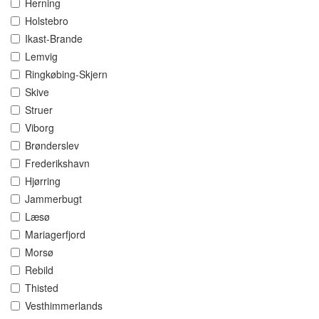
Herning
Holstebro
Ikast-Brande
Lemvig
Ringkøbing-Skjern
Skive
Struer
Viborg
Brønderslev
Frederikshavn
Hjørring
Jammerbugt
Læsø
Mariagerfjord
Morsø
Rebild
Thisted
Vesthimmerlands