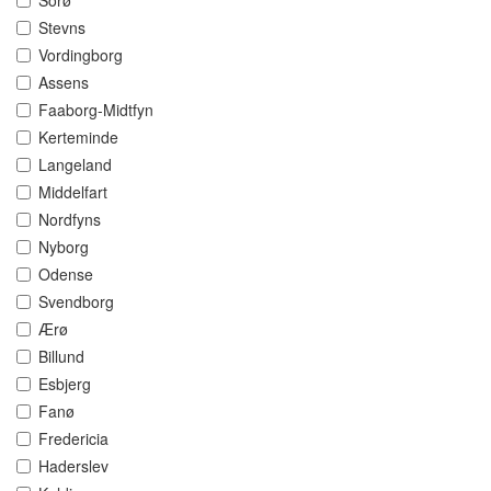
Sorø
Stevns
Vordingborg
Assens
Faaborg-Midtfyn
Kerteminde
Langeland
Middelfart
Nordfyns
Nyborg
Odense
Svendborg
Ærø
Billund
Esbjerg
Fanø
Fredericia
Haderslev