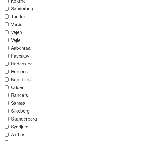
Kolding
Sønderborg
Tønder
Varde
Vejen
Vejle
Aabenraa
Favrskov
Hedensted
Horsens
Norddjurs
Odder
Randers
Samsø
Silkeborg
Skanderborg
Syddjurs
Aarhus