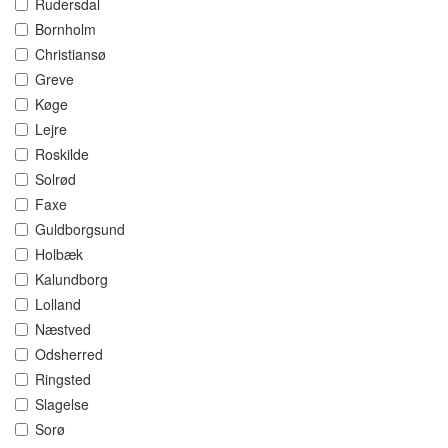
Rudersdal
Bornholm
Christiansø
Greve
Køge
Lejre
Roskilde
Solrød
Faxe
Guldborgsund
Holbæk
Kalundborg
Lolland
Næstved
Odsherred
Ringsted
Slagelse
Sorø