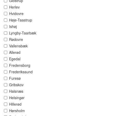
Glostrup
Herlev
Hvidovre
Høje-Taastrup
Ishøj
Lyngby-Taarbæk
Rødovre
Vallensbæk
Allerød
Egedal
Fredensborg
Frederikssund
Furesø
Gribskov
Halsnæs
Helsingør
Hillerød
Hørsholm