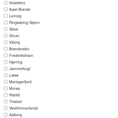
Holstebro
Ikast-Brande
Lemvig
Ringkøbing-Skjern
Skive
Struer
Viborg
Brønderslev
Frederikshavn
Hjørring
Jammerbugt
Læsø
Mariagerfjord
Morsø
Rebild
Thisted
Vesthimmerlands
Aalborg