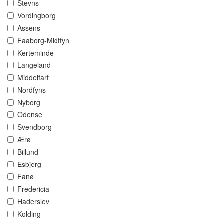
Stevns
Vordingborg
Assens
Faaborg-Midtfyn
Kerteminde
Langeland
Middelfart
Nordfyns
Nyborg
Odense
Svendborg
Ærø
Billund
Esbjerg
Fanø
Fredericia
Haderslev
Kolding