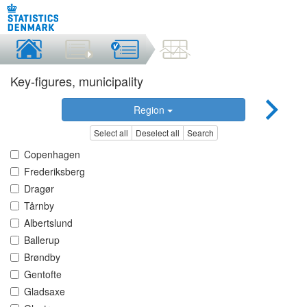
Key-figures, municipality
Region
Select all
Deselect all
Search
Copenhagen
Frederiksberg
Dragør
Tårnby
Albertslund
Ballerup
Brøndby
Gentofte
Gladsaxe