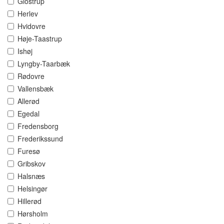
Glostrup
Herlev
Hvidovre
Høje-Taastrup
Ishøj
Lyngby-Taarbæk
Rødovre
Vallensbæk
Allerød
Egedal
Fredensborg
Frederikssund
Furesø
Gribskov
Halsnæs
Helsingør
Hillerød
Hørsholm