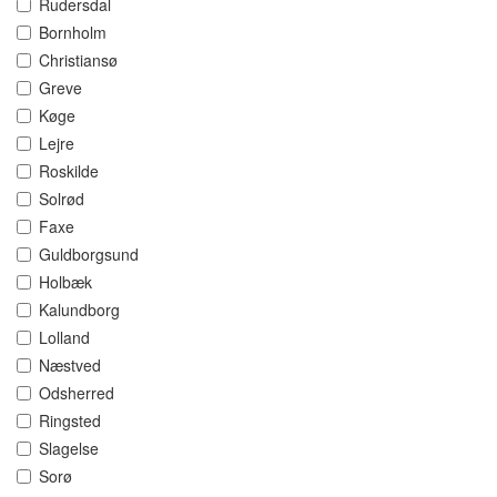
Rudersdal
Bornholm
Christiansø
Greve
Køge
Lejre
Roskilde
Solrød
Faxe
Guldborgsund
Holbæk
Kalundborg
Lolland
Næstved
Odsherred
Ringsted
Slagelse
Sorø