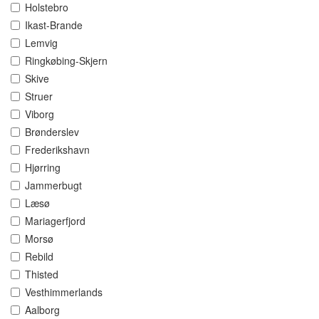
Holstebro
Ikast-Brande
Lemvig
Ringkøbing-Skjern
Skive
Struer
Viborg
Brønderslev
Frederikshavn
Hjørring
Jammerbugt
Læsø
Mariagerfjord
Morsø
Rebild
Thisted
Vesthimmerlands
Aalborg