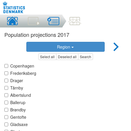
Population projections 2017
Region
Select all
Deselect all
Search
Copenhagen
Frederiksberg
Dragør
Tårnby
Albertslund
Ballerup
Brøndby
Gentofte
Gladsaxe