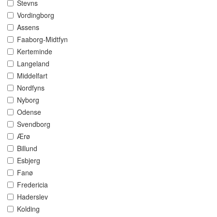
Stevns
Vordingborg
Assens
Faaborg-Midtfyn
Kerteminde
Langeland
Middelfart
Nordfyns
Nyborg
Odense
Svendborg
Ærø
Billund
Esbjerg
Fanø
Fredericia
Haderslev
Kolding