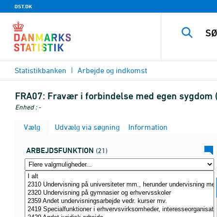
DST.DK
Statistikbanken
Arbejde og indkomst
FRA07:
Fravær i forbindelse med egen sygdom (s
Enhed : -
Vælg
Udvælg via søgning
Information
ARBEJDSFUNKTION
(21)