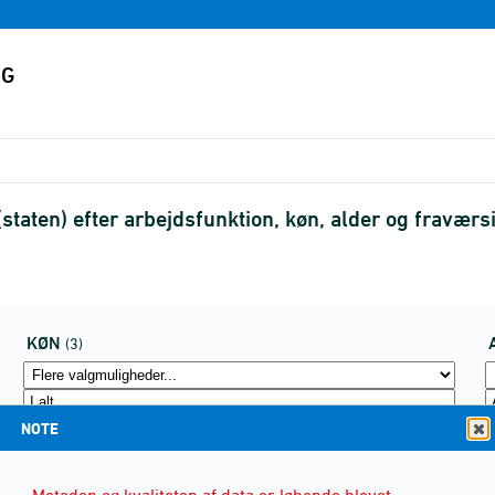
taten) efter arbejdsfunktion, køn, alder og fravær
KØN
(3)
NOTE
Metoden og kvaliteten af data er løbende blevet