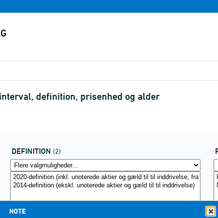
terval, definition, prisenhed og alder
DEFINITION
(2)
NOTE