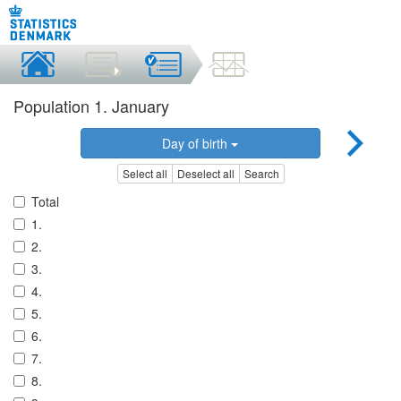
Population 1. January
Day of birth
Select all
Deselect all
Search
Total
1.
2.
3.
4.
5.
6.
7.
8.