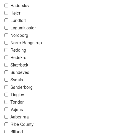
Haderslev
Højer
Lundtoft
Løgumkloster
Nordborg
Nørre Rangstrup
Rødding
Rødekro
Skærbæk
Sundeved
Sydals
Sønderborg
Tinglev
Tønder
Vojens
Aabenraa
Ribe County
Billund