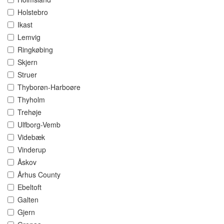
Holstebro
Ikast
Lemvig
Ringkøbing
Skjern
Struer
Thyborøn-Harboøre
Thyholm
Trehøje
Ulfborg-Vemb
Videbæk
Vinderup
Åskov
Århus County
Ebeltoft
Galten
Gjern