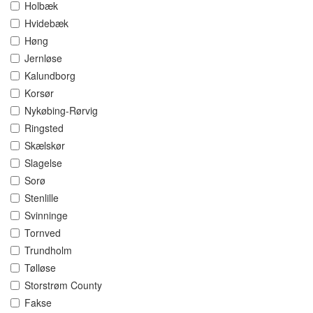
Holbæk
Hvidebæk
Høng
Jernløse
Kalundborg
Korsør
Nykøbing-Rørvig
Ringsted
Skælskør
Slagelse
Sorø
Stenlille
Svinninge
Tornved
Trundholm
Tølløse
Storstrøm County
Fakse