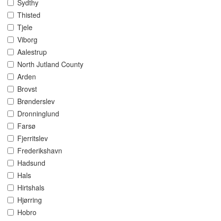
Sydthy
Thisted
Tjele
Viborg
Aalestrup
North Jutland County
Arden
Brovst
Brønderslev
Dronninglund
Farsø
Fjerritslev
Frederikshavn
Hadsund
Hals
Hirtshals
Hjørring
Hobro