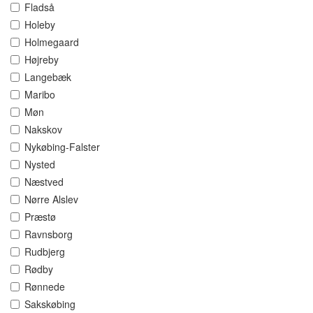
Fladså
Holeby
Holmegaard
Højreby
Langebæk
Maribo
Møn
Nakskov
Nykøbing-Falster
Nysted
Næstved
Nørre Alslev
Præstø
Ravnsborg
Rudbjerg
Rødby
Rønnede
Sakskøbing