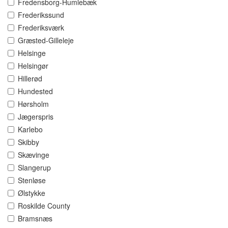
Fredensborg-Humlebæk
Frederikssund
Frederiksværk
Græsted-Gilleleje
Helsinge
Helsingør
Hillerød
Hundested
Hørsholm
Jægerspris
Karlebo
Skibby
Skævinge
Slangerup
Stenløse
Ølstykke
Roskilde County
Bramsnæs