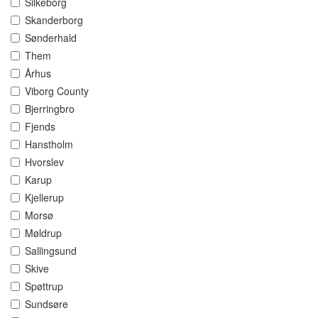
Silkeborg
Skanderborg
Sønderhald
Them
Århus
Viborg County
Bjerringbro
Fjends
Hanstholm
Hvorslev
Karup
Kjellerup
Morsø
Møldrup
Sallingsund
Skive
Spøttrup
Sundsøre