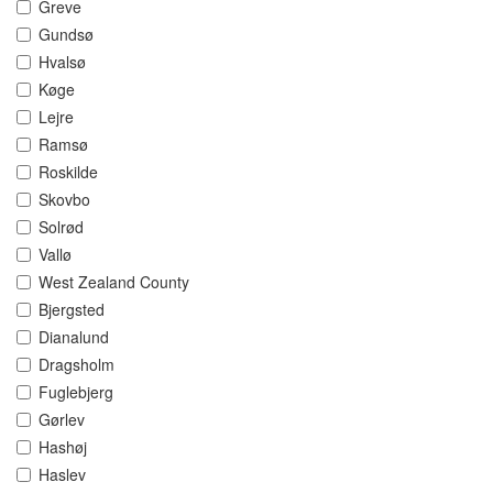
Greve
Gundsø
Hvalsø
Køge
Lejre
Ramsø
Roskilde
Skovbo
Solrød
Vallø
West Zealand County
Bjergsted
Dianalund
Dragsholm
Fuglebjerg
Gørlev
Hashøj
Haslev