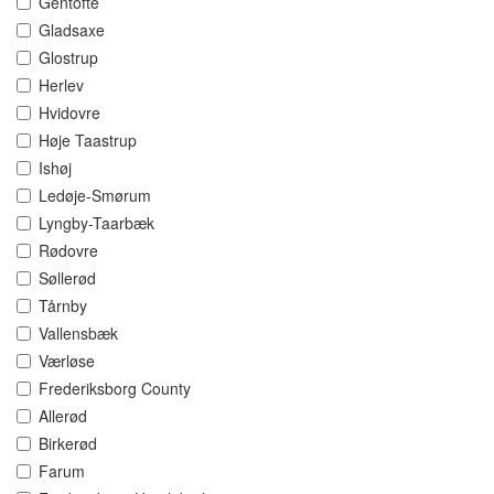
Gentofte
Gladsaxe
Glostrup
Herlev
Hvidovre
Høje Taastrup
Ishøj
Ledøje-Smørum
Lyngby-Taarbæk
Rødovre
Søllerød
Tårnby
Vallensbæk
Værløse
Frederiksborg County
Allerød
Birkerød
Farum