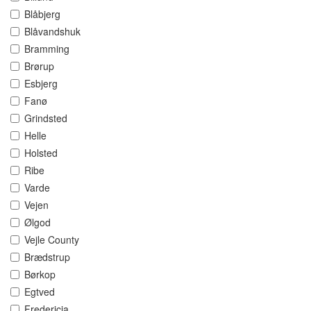
Blåbjerg
Blåvandshuk
Bramming
Brørup
Esbjerg
Fanø
Grindsted
Helle
Holsted
Ribe
Varde
Vejen
Ølgod
Vejle County
Brædstrup
Børkop
Egtved
Fredericia