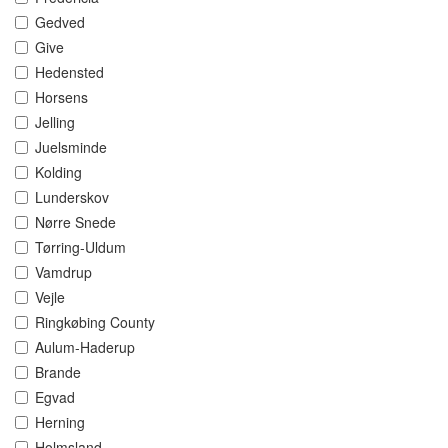
Gedved
Give
Hedensted
Horsens
Jelling
Juelsminde
Kolding
Lunderskov
Nørre Snede
Tørring-Uldum
Vamdrup
Vejle
Ringkøbing County
Aulum-Haderup
Brande
Egvad
Herning
Holmsland