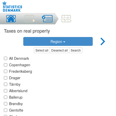
Taxes on real property
Region
Select all
Deselect all
Search
All Denmark
Copenhagen
Frederiksberg
Dragør
Tårnby
Albertslund
Ballerup
Brøndby
Gentofte