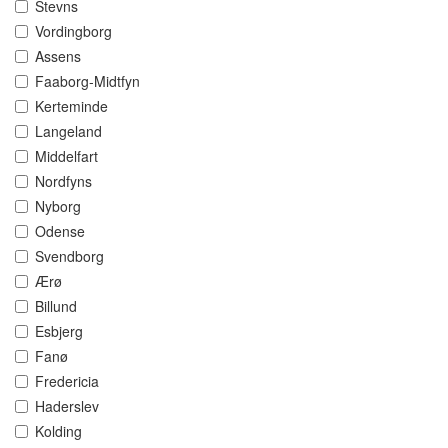
Stevns
Vordingborg
Assens
Faaborg-Midtfyn
Kerteminde
Langeland
Middelfart
Nordfyns
Nyborg
Odense
Svendborg
Ærø
Billund
Esbjerg
Fanø
Fredericia
Haderslev
Kolding