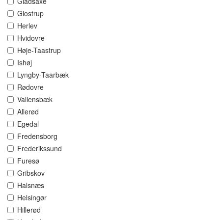
Gladsaxe
Glostrup
Herlev
Hvidovre
Høje-Taastrup
Ishøj
Lyngby-Taarbæk
Rødovre
Vallensbæk
Allerød
Egedal
Fredensborg
Frederikssund
Furesø
Gribskov
Halsnæs
Helsingør
Hillerød