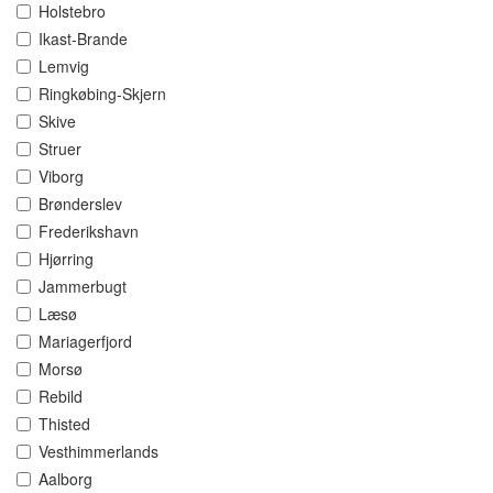
Holstebro
Ikast-Brande
Lemvig
Ringkøbing-Skjern
Skive
Struer
Viborg
Brønderslev
Frederikshavn
Hjørring
Jammerbugt
Læsø
Mariagerfjord
Morsø
Rebild
Thisted
Vesthimmerlands
Aalborg