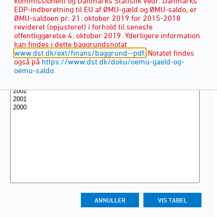
kommissionen) og Danmarks Statistik vedr. Danmarks
EDP-indberetning til EU af ØMU-gæld og ØMU-saldo, er
ØMU-saldoen pr. 21. oktober 2019 for 2015-2018
revideret (opjusteret) i forhold til seneste
offentliggørelse 4. oktober 2019. Yderligere information
kan findes i dette baggrundsnotat
www.dst.dk/ext/finans/baggrund--pdf.
Notatet findes
også på
https://www.dst.dk/doku/oemu-gaeld-og-
oemu-saldo.