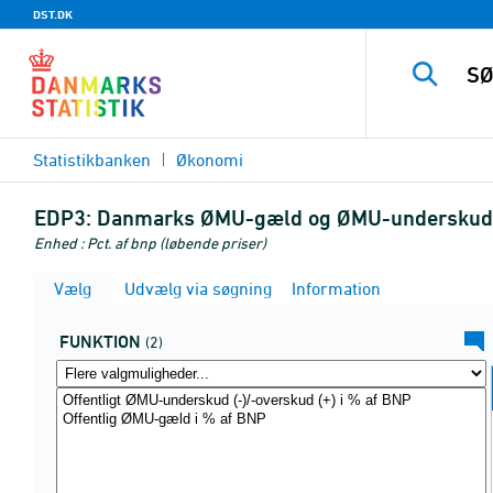
DST.DK
Statistikbanken
Økonomi
EDP3:
Danmarks ØMU-gæld og ØMU-underskud ef
Enhed : Pct. af bnp (løbende priser)
Vælg
Udvælg via søgning
Information
FUNKTION
(2)