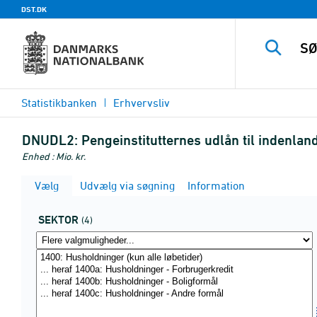
DST.DK
Statistikbanken
Erhvervsliv
DNUDL2:
Pengeinstitutternes udlån til indenla
Enhed : Mio. kr.
Vælg
Udvælg via søgning
Information
SEKTOR
(4)