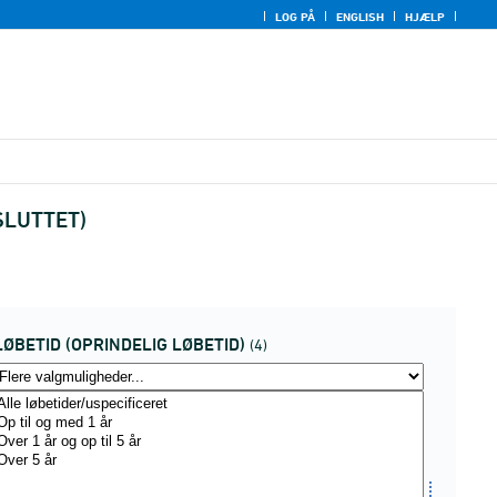
LOG PÅ
ENGLISH
HJÆLP
FSLUTTET)
LØBETID (OPRINDELIG LØBETID)
(4)