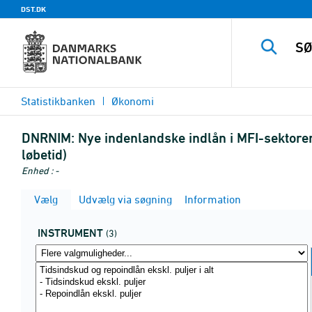
DST.DK
Statistikbanken
Økonomi
DNRNIM:
Nye indenlandske indlån i MFI-sektoren 
løbetid)
Enhed : -
Vælg
Udvælg via søgning
Information
INSTRUMENT
(3)