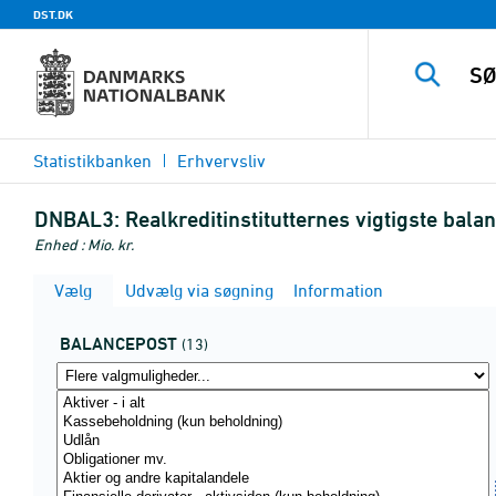
DST.DK
Statistikbanken
Erhvervsliv
DNBAL3:
Realkreditinstitutternes vigtigste bal
Enhed : Mio. kr.
Vælg
Udvælg via søgning
Information
BALANCEPOST
(13)